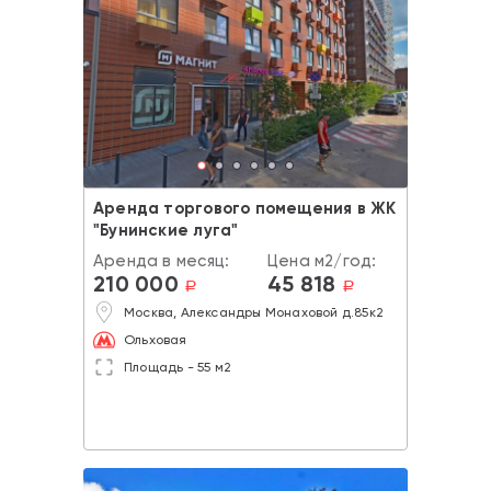
Аренда торгового помещения в ЖК
"Бунинские луга"
Аренда в месяц:
Цена м2/год:
210 000
45 818
a
a
Москва, Александры Монаховой д.85к2
Ольховая
Площадь - 55 м2