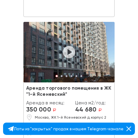
Аренда торгового помещения в ЖК
"1-й Ясеневский"
Аренда в месяц:
Цена м2/год:
350 000
44 680
a
a
Москва, ЖК 1-й Ясеневский д.корпус 2
Саларьево
Лоты из "закрытых" продаж в нашем Telegram-канале
Площадь - 94 м2