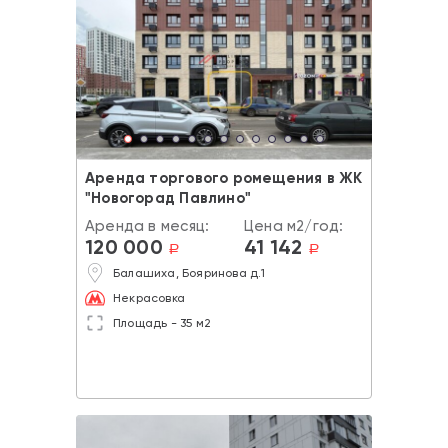
Аренда торгового ромещения в ЖК
"Новогорад Павлино"
Аренда в месяц:
Цена м2/год:
120 000
41 142
a
a
Балашиха, Бояринова д.1
Некрасовка
Площадь - 35 м2