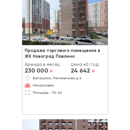
Продажа торгового помещения в
ЖК Новоград Павлино
Аренда в месяц:
Цена м2/год:
230 000
24 642
a
a
Балашиха, Романычева д.6
Некрасовка
Площадь - 112 м2