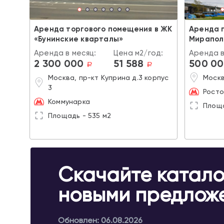
Аренда торгового помещения в ЖК
Аренда 
«Бунинские кварталы»
Мирапол
Аренда в месяц:
Цена м2/год:
Аренда в
2 300 000
51 588
500 0
a
a
Москва, пр-кт Куприна д.3 корпус
Москв
3
Росто
Коммунарка
Площа
Площадь - 535 м2
Скачайте катало
новыми предлож
Обновлен: 06.08.2026