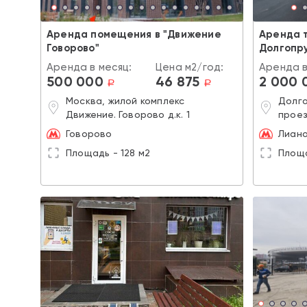
Аренда помещения в "Движение
Аренда т
Говорово"
Долгопр
Аренда в месяц:
Цена м2/год:
Аренда в
500 000
46 875
2 000 
a
a
Москва, жилой комплекс
Долго
Движение. Говорово д.к. 1
проез
Говорово
Лиан
Площадь - 128 м2
Площа