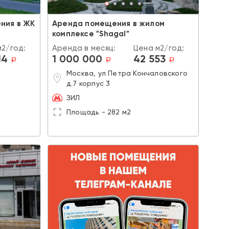
ния в ЖК
Аренда помещения в жилом
комплексе "Shagal"
м2/год:
Аренда в месяц:
Цена м2/год:
14
1 000 000
42 553
a
a
a
Москва, ул Петра Кончаловского
д.7 корпус 3
ЗИЛ
Площадь - 282 м2