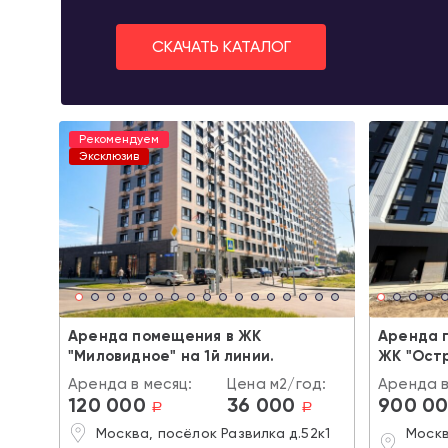
СКАЧАТЬ КАТАЛОГ
Рекомендуем
Эксклюзив
Аренда помещения в ЖК
Аренда 
"Миловидное" на 1й линии.
ЖК "Ост
Аренда в месяц:
Цена м2/год:
Аренда в
120 000
36 000
900 0
a
a
Москва, посёлок Развилка д.52к1
Москв