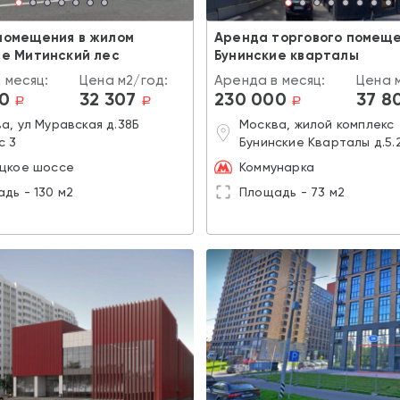
помещения в жилом
Аренда торгового помеще
се Митинский лес
Бунинские кварталы
 месяц:
Цена м2/год:
Аренда в месяц:
Цена 
0
32 307
230 000
37 8
a
a
a
а, ул Муравская д.38Б
Москва, жилой комплекс
с 3
Бунинские Кварталы д.5.
цкое шоссе
Коммунарка
дь - 130 м2
Площадь - 73 м2