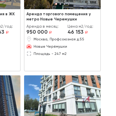
ия в ЖК
Аренда торгового помещения у
метро Новые Черемушки
м2/год:
Аренда в месяц:
Цена м2/год:
63
950 000
46 153
a
a
a
Москва, Профсоюзная д.55
Новые Черёмушки
Площадь - 247 м2