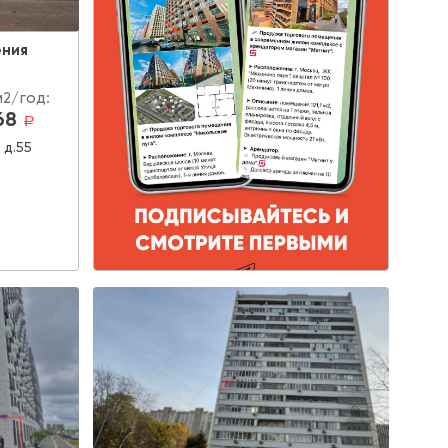
ения
м2/год:
68
a
 д.55