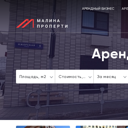
АРЕНДНЫЙ БИЗНЕС
АР
Арен
Площадь,
м2
Стоимость,
За месяц
a