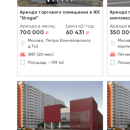
Аренда торгового помещения в ЖК
Аренда 
"Shagal"
комплек
Аренда в месяц:
Цена м2/год:
Аренда в
700 000
60 431
350 00
a
a
Москва, Петра Кончаловского
Москв
д.7к2
корпу
ЗИЛ (20 мин.)
Пятни
Площадь - 139 м2
Площа