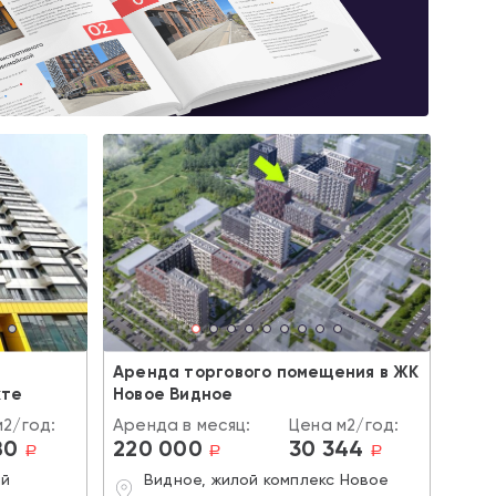
Аренда торгового помещения в ЖК
кте
Новое Видное
м2/год:
Аренда в месяц:
Цена м2/год:
80
220 000
30 344
a
a
a
ий
Видное, жилой комплекс Новое