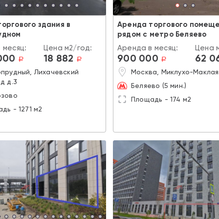
оргового здания в
Аренда торгового помещ
удном
рядом с метро Беляево
 месяц:
Цена м2/год:
Аренда в месяц:
Цена 
000
18 882
900 000
62 0
a
a
a
прудный, Лихачевский
Москва, Миклухо-Маклая
д д.3
Беляево (5 мин.)
озово
Площадь - 174 м2
дь - 1271 м2