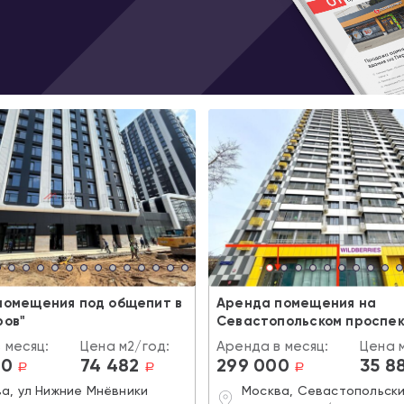
помещения под общепит в
Аренда помещения на
ров"
Севастопольском проспе
 месяц:
Цена м2/год:
Аренда в месяц:
Цена 
00
74 482
299 000
35 8
a
a
a
а, ул Нижние Мнёвники
Москва, Севастопольск