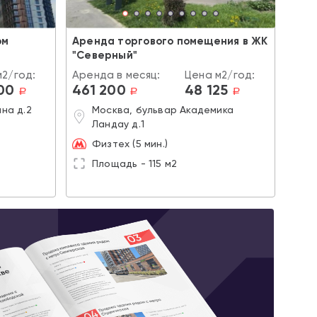
ом
Аренда торгового помещения в ЖК
"Северный"
м2/год:
Аренда в месяц:
Цена м2/год:
00
461 200
48 125
a
a
a
на д.2
Москва, бульвар Академика
Ландау д.1
Физтех (5 мин.)
Площадь - 115 м2