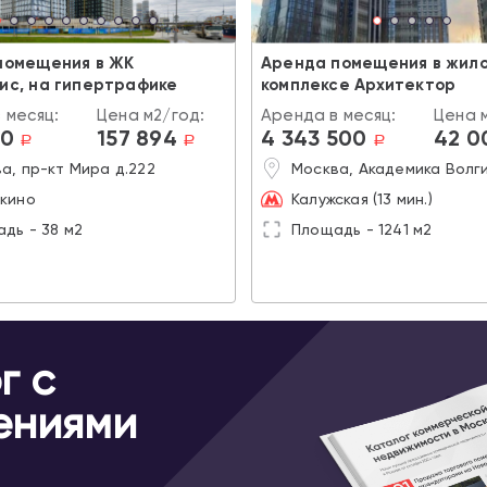
помещения в ЖК
Аренда помещения в жил
ис, на гипертрафике
комплексе Архитектор
 месяц:
Цена м2/год:
Аренда в месяц:
Цена 
00
157 894
4 343 500
42 0
a
a
a
а, пр-кт Мира д.222
Москва, Академика Волги
кино
Калужская (13 мин.)
дь - 38 м2
Площадь - 1241 м2
г с
ениями