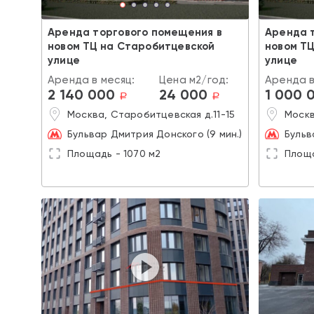
Аренда торгового помещения в
Аренда 
новом ТЦ на Старобитцевской
новом Т
улице
улице
Аренда в месяц:
Цена м2/год:
Аренда в
2 140 000
24 000
1 000 
a
a
Москва, Старобитцевская д.11-15
Москв
Бульвар Дмитрия Донского (9 мин.)
Бульв
Площадь - 1070 м2
Площа