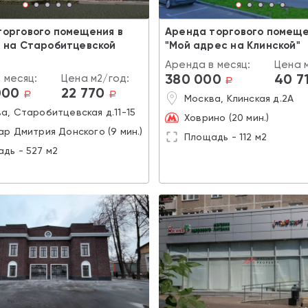
торгового помещения в
Аренда торгового помеще
Ц на Старобитцевской
"Мой адрес на Клинской"
Аренда в месяц:
Цена 
380 000
40 7
 месяц:
Цена м2/год:
a
000
22 770
a
a
Москва, Клинская д.2А
а, Старобитцевская д.11-15
Ховрино (20 мин.)
ар Дмитрия Донского (9 мин.)
Площадь - 112 м2
дь - 527 м2