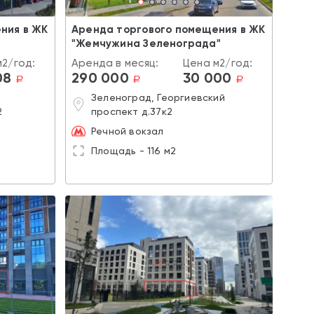
ния в ЖК
Аренда торгового помещения в ЖК
"Жемчужина Зеленограда"
м2/год:
Аренда в месяц:
Цена м2/год:
08
290 000
30 000
a
a
a
Зеленоград, Георгиевский
2
проспект д.37к2
Речной вокзал
Площадь - 116 м2