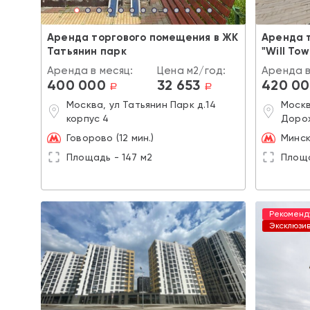
Аренда торгового помещения в ЖК
Аренда 
Татьянин парк
"Will Tow
Аренда в месяц:
Цена м2/год:
Аренда в
400 000
32 653
420 0
a
a
Москва, ул Татьянин Парк д.14
Москв
корпус 4
Дорох
Говорово (12 мин.)
Минск
Площадь - 147 м2
Площа
Рекоменд
Эксклюзи