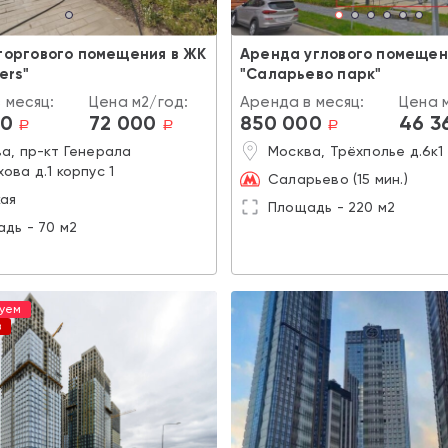
торгового помещения в ЖК
Аренда углового помещен
ers"
"Саларьево парк"
 месяц:
Цена м2/год:
Аренда в месяц:
Цена 
00
72 000
850 000
46 3
a
a
a
а, пр-кт Генерала
Москва, Трёхполье д.6к1
ова д.1 корпус 1
Саларьево (15 мин.)
ая
Площадь - 220 м2
дь - 70 м2
уем
в