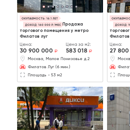
ОКУПАЕМОСТЬ: 16.1 ЛЕТ
ОКУПАЕМОСТ
Продажа
ДОХОД: 160 000 Р/МЕС
ДОХОД: 1
торгового помещения у метро
торгово
Филатов луг
Филатов
Цена:
Цена за м2:
Цена:
30 900 000
583 018
27 800
a
a
Москва, Малое Понизовье д.2
Москв
Филатов Луг (6 мин.)
Филат
Площадь - 53 м2
Площа