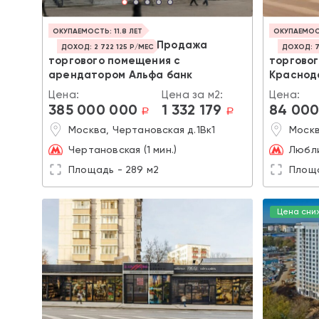
ОКУПАЕМОСТЬ: 11.8 ЛЕТ
ОКУПАЕМОСТ
Продажа
ДОХОД: 2 722 125 Р/МЕС
ДОХОД: 7
торгового помещения с
торгово
арендатором Альфа банк
Краснод
Цена:
Цена за м2:
Цена:
385 000 000
1 332 179
84 000
a
a
Москва, Чертановская д.1Вк1
Москв
Чертановская (1 мин.)
Любли
Площадь - 289 м2
Площа
Цена сни