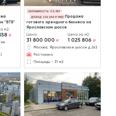
ОКУПАЕМОСТЬ: 11.5 ЛЕТ
ажа
Продажа
ДОХОД: 230 000 Р/МЕС
к "ВТБ"
готового арендного бизнеса на
Ярославском шоссе
а м2:
358
Цена:
Цена за м2:
a
31 800 000
1 025 806
a
a
тия
Москва, Ярославское шоссе д.2к2
)
Ростокино
Площадь - 31 м2