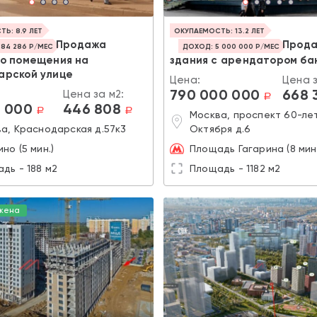
Ь: 8.9 ЛЕТ
ОКУПАЕМОСТЬ: 13.2 ЛЕТ
Продажа
Прод
84 286 Р/МЕС
ДОХОД: 5 000 000 Р/МЕС
го помещения на
здания с арендатором бан
арской улице
Цена:
Цена з
790 000 000
668 
Цена за м2:
a
 000
446 808
a
a
Москва, проспект 60-ле
а, Краснодарская д.57к3
Октября д.6
но (5 мин.)
Площадь Гагарина (8 мин.
дь - 188 м2
Площадь - 1182 м2
жена