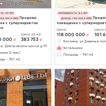
Ь: 9.9 ЛЕТ
ОКУПАЕМОСТЬ: 8.6 ЛЕТ
Продажа
Прода
 150 000 Р/МЕС
ДОХОД: 1 150 000 Р/МЕС
ия с супермаркетом
помещения с супермарке
ка
Цена:
Цена з
118 000 000
101 
Цена за м2:
a
0 000
383 753
a
a
Коломна, ул Девичье пол
а, Дмитровское шоссе д.111
Котельники
ская (2 мин.)
Площадь - 1161 м2
дь - 357 м2