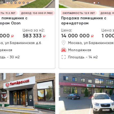
Ь: 11.2 ЛЕТ
ДОХОД: 130 000 Р/МЕС
ОКУПАЕМОСТЬ: 12.9 ЛЕТ
ДОХОД: 9
 помещения с
Продажа помещения с
ором Ozon
арендатором
Цена за м2:
Цена:
Цена з
 000
583 333
14 000 000
1 00
a
a
a
а, ул Барвихинская д.6
Москва, ул Барвихинская
дёжная
Молодёжная
дь - 30 м2
Площадь - 14 м2