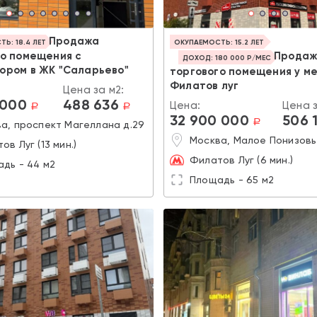
Продажа
Ь: 18.4 ЛЕТ
ОКУПАЕМОСТЬ: 15.2 ЛЕТ
го помещения с
Прода
ДОХОД: 180 000 Р/МЕС
ором в ЖК "Саларьево"
торгового помещения у м
Филатов луг
Цена за м2:
 000
488 636
Цена:
Цена з
a
a
32 900 000
506 
a
а, проспект Магеллана д.29
Москва, Малое Понизовь
ов Луг (13 мин.)
Филатов Луг (6 мин.)
дь - 44 м2
Площадь - 65 м2