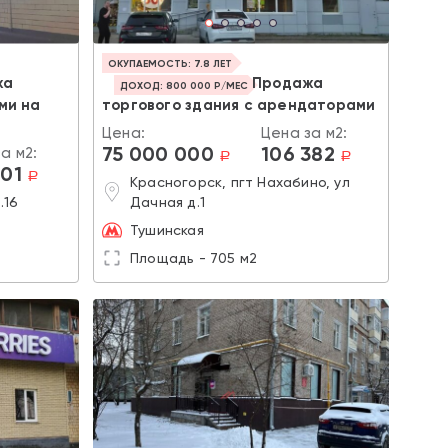
ОКУПАЕМОСТЬ: 7.8 ЛЕТ
жа
Продажа
ДОХОД: 800 000 Р/МЕС
ми на
торгового здания с арендаторами
Цена:
Цена за м2:
75 000 000
106 382
а м2:
a
a
101
a
Красногорск, пгт Нахабино, ул
.16
Дачная д.1
Тушинская
Площадь - 705 м2