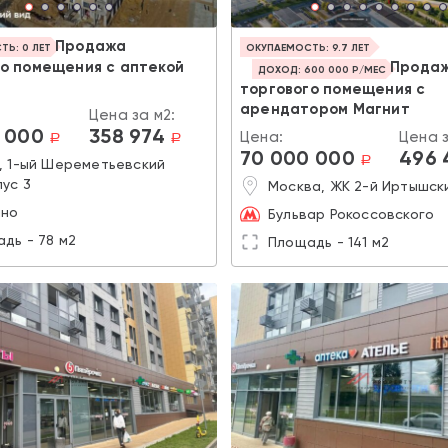
Продажа
Ь: 0 ЛЕТ
ОКУПАЕМОСТЬ: 9.7 ЛЕТ
го помещения с аптекой
Прода
ДОХОД: 600 000 Р/МЕС
торгового помещения с
арендатором Магнит
Цена за м2:
 000
358 974
Цена:
Цена з
a
a
70 000 000
496 
a
, 1-ый Шереметьевский
пус 3
Москва, ЖК 2-й Иртышски
ино
Бульвар Рокоссовского
дь - 78 м2
Площадь - 141 м2