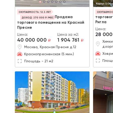
ОКУПАЕМОСТЬ: 12.3 ЛЕТ
ОКУПАЕМОСТ
Продажа
торгово
ДОХОД: 270 000 Р/МЕС
Ригла
торгового помещения на Красной
Пресне
Цена:
28 000
Цена:
Цена за м2:
40 000 000
1 904 761
a
a
Химки
д.кор
Москва, Красная Пресня д.12
Ховр
Краснопресненская (5 мин.)
Площа
Площадь - 21 м2