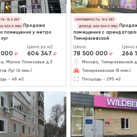
Ь: 15.4 ЛЕТ
ОКУПАЕМОСТЬ: 10.9 ЛЕТ
Продажа
Прода
50 000 Р/МЕС
ДОХОД: 600 000 Р/МЕС
го помещения у метро
помещения с арендатора
 луг
Тимирязевской
Цена за м2:
Цена:
Цена з
 000
604 347
78 500 000
266 
a
a
a
а, Малое Понизовье д.3
Москва, Тимирязевская д
ов Луг (6 мин.)
Тимирязевская (8 мин.)
дь - 46 м2
Площадь - 295 м2