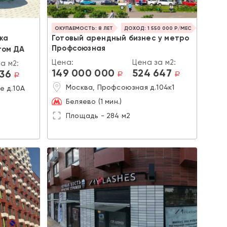
ОКУПАЕМОСТЬ: 8 ЛЕТ
ДОХОД: 1 550 000 Р/МЕС
жа
Готовый арендный бизнес у метро
Профсоюзная
том ДА
Цена:
Цена за м2:
а м2:
149 000 000
524 647
636
a
a
a
Москва, Профсоюзная д.104к1
е д.10А
Беляево (1 мин.)
Площадь - 284 м2