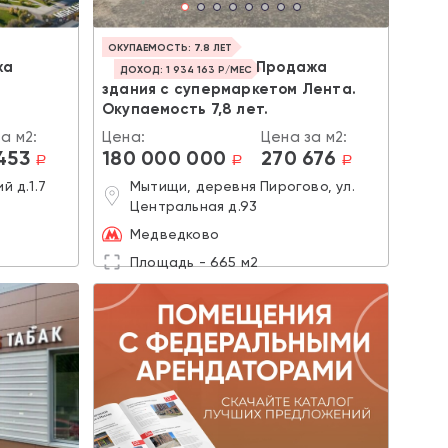
ОКУПАЕМОСТЬ: 7.8 ЛЕТ
жа
Продажа
ДОХОД: 1 934 163 Р/МЕС
здания с супермаркетом Лента.
Окупаемость 7,8 лет.
а м2:
Цена:
Цена за м2:
453
180 000 000
270 676
a
a
a
й д.1.7
Мытищи, деревня Пирогово, ул.
Центральная д.93
Медведково
Площадь - 665 м2