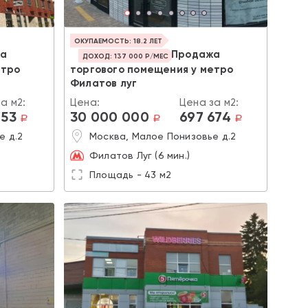
ОКУПАЕМОСТЬ: 18.2 ЛЕТ
жа
Продажа
ДОХОД: 137 000 Р/МЕС
етро
торгового помещения у метро
Филатов луг
а м2:
Цена:
Цена за м2:
153
30 000 000
697 674
a
a
a
е д.2
Москва, Малое Понизовье д.2
Филатов Луг (6 мин.)
Площадь - 43 м2