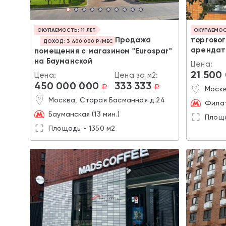
ОКУПАЕМОСТЬ: 11 ЛЕТ
ОКУПАЕМОСТ
Продажа
торгово
ДОХОД: 3 400 000 Р/МЕС
арендат
помещения с магазином "Eurospar"
на Бауманской
Цена:
21 500
Цена:
Цена за м2:
450 000 000
333 333
a
a
Москв
Москва, Старая Басманная д.24
Филат
Бауманская (13 мин.)
Площа
Площадь - 1350 м2