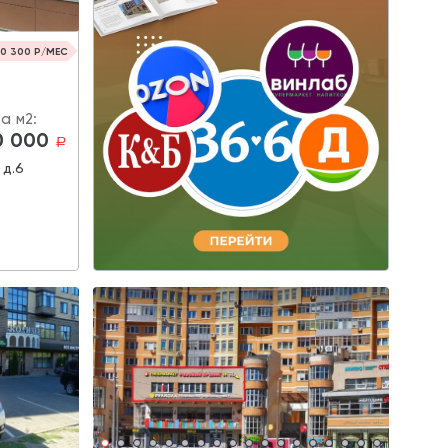
0 300 Р/МЕС
а м2:
0 000
a
 д.6