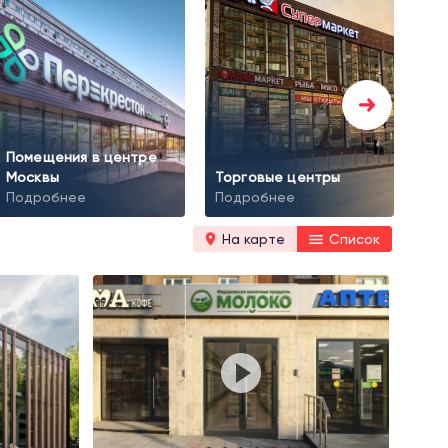
Помещения в центре
Тор
Москвы
Торговые центры
ар
Подробнее
Подробнее
По
На карте
Список