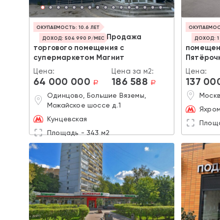
ОКУПАЕМОСТЬ: 10.6 ЛЕТ
ОКУПАЕМОСТ
Продажа
ДОХОД: 504 990 Р/МЕС
ДОХОД: 1
торгового помещения с
помещен
супермаркетом Магнит
Пятёроч
Цена:
Цена за м2:
Цена:
64 000 000
186 588
137 00
a
a
Одинцово, Большие Вяземы,
Москв
Можайское шоссе д.1
Яхром
Кунцевская
Площа
Площадь - 343 м2