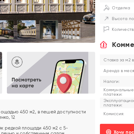
Отделка
Высота по
Количеств
Комме
Ставка за м2 в
Аренда в меся
Налоги:
Коммунальные
платежи:
Эксплуатацио
платежи:
лощадью 450 м2, в пешей доступности
Комиссия:
нко, 12
к редкой площади 450 м2 с 5-
Хочу по
 печью и собственным садом.