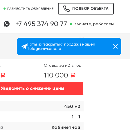
ПОДБОР ОБЪЕКТА
РАЗМЕСТИТЬ ОБЪЯВЛЕНИЕ
+7 495 374 90 77
звоните, работаем
Лоты из "закрытых" продаж в нашем
Telegram-канале
Просмотров: 2574
)
:
Ставка за м2 в год :
110 000
a
a
Уведомить о снижении цены
450 м2
1, -1
Кабинетная
ка