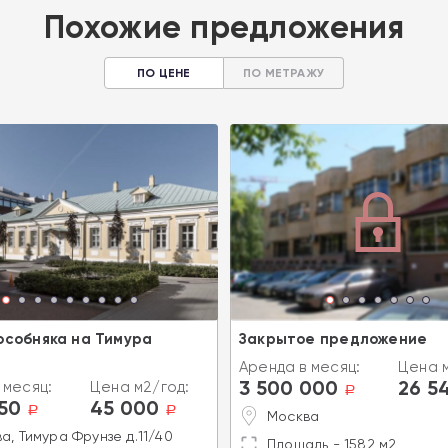
Похожие предложения
ПО ЦЕНЕ
ПО МЕТРАЖУ
особняка на Тимура
Закрытое предложение
Аренда в месяц:
Цена м
3 500 000
26 5
 месяц:
Цена м2/год:
a
250
45 000
a
a
Москва
а, Тимура Фрунзе д.11/40
Площадь - 1582 м2