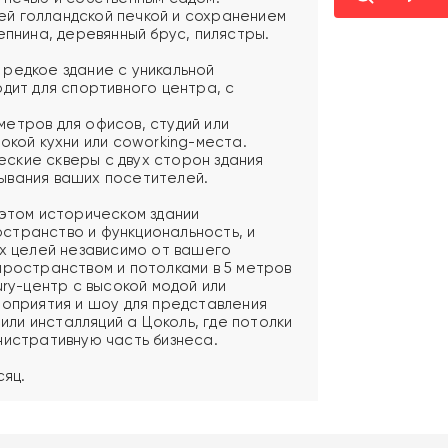
й голландской печкой и сохранением
епнина, деревянный брус, пилястры.
редкое здание с уникальной
дит для спортивного центра, с
етров для офисов, студий или
окой кухни или coworking-места.
ские скверы с двух сторон здания
ывания ваших посетителей.
 этом историческом здании
странство и функциональность, и
ых целей независимо от вашего
пространством и потолками в 5 метров
ury-центр с высокой модой или
роприятия и шоу для представления
 или инсталляций а Цоколь, где потолки
нистративную часть бизнеса.
сяц.