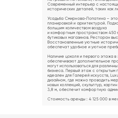
Современный интерьер с настояще
исторических деталей, таких как л
Усадьба Смирнова-Лопатина – это 
планировкой и архитектурой. Подхо
большим количеством воздуха
и комфортным пространством 450 м
бутиковых магазинов. Ресторан выс
Восстановленные уютные историче
обеспечат удобное и уютное преб
Наличие цоколя и первого этажа в
обеспечивают дополнительное про
могут использоваться для различн
бизнеса. Первый этаж с открытым 
идеален для Галерей искусств, Lux
дизайном, где можно проводить ме
новых коллекций, скульптур, картин
3,8 м, обеспечит комфортную адми
Стоимость аренды : 4 125 000 в ме