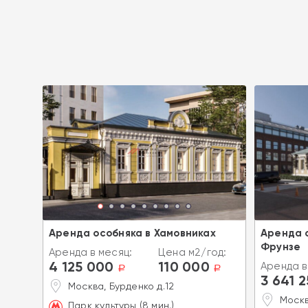
Аренда особняка в Хамовниках
Аренда 
Фрунзе
од:
Аренда в месяц:
Цена м2/год:
4 125 000
110 000
Аренда в
a
a
a
3 641 
Москва, Бурденко д.12
Москв
Парк культуры (8 мин.)