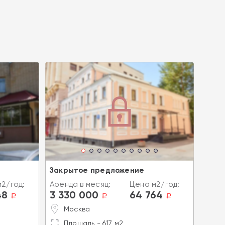
Закрытое предложение
Арен
2/год:
Аренда в месяц:
Цена м2/год:
Аренд
48
3 330 000
64 764
4 1
a
a
a
Москва
М
Площадь - 617 м2
П