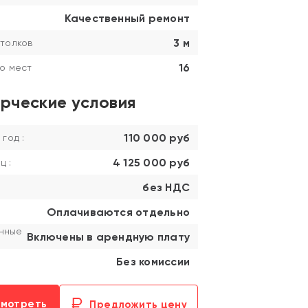
Качественный ремонт
3 м
толков
16
о мест
рческие условия
110 000 руб
 год :
4 125 000 руб
ц :
без НДС
Оплачиваются отдельно
нные
Включены в арендную плату
Без комиссии
смотреть
Предложить цену