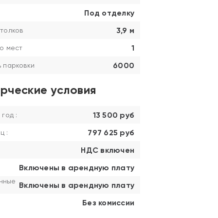
Под отделку
3,9 м
толков
1
о мест
6000
 парковки
рческие условия
13 500 руб
 год :
797 625 руб
ц :
НДС включен
Включены в арендную плату
нные
Включены в арендную плату
Без комиссии