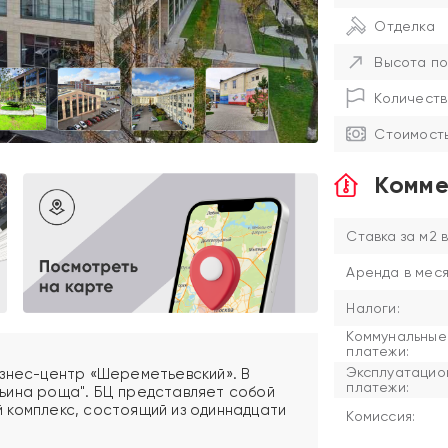
Отделка
Высота по
Количеств
Стоимость
Комме
Ставка за м2 в
Аренда в меся
Налоги:
Коммунальные
платежи:
Эксплуатацио
знес-центр «Шереметьевский». В
платежи:
ьина роща". БЦ представляет собой
 комплекс, состоящий из одиннадцати
Комиссия: