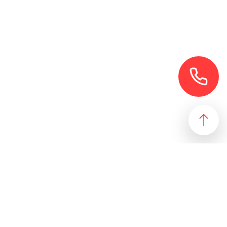
езультат, идеально подходящий желаниям и потребностям
 магазин и все возможные профили торговой недвижимости. Для
даже арендного бизнеса. Также мы собрали все особняки в
erty занимаются реализацией проектов по коммерческой
 торговых помещений