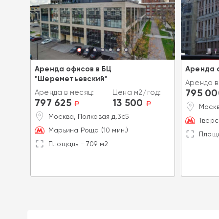
ll на
Аренда офисов в БЦ
Аренда 
"Шереметьевский"
Аренда в
795 00
од:
Аренда в месяц:
Цена м2/год:
797 625
13 500
a
a
a
Москв
кт
Москва, Полковая д.3с5
Тверс
Марьина Роща (10 мин.)
Площа
Площадь - 709 м2