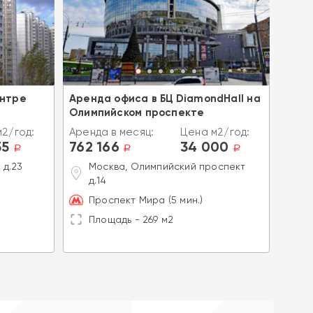
ентре
Аренда офиса в БЦ DiamondHall на
Арен
Олимпийском проспекте
"Шер
2/год:
Аренда в месяц:
Цена м2/год:
Аренд
55
762 166
34 000
797
a
a
a
 д.23
Москва, Олимпийский проспект
М
д.14
М
Проспект Мира (5 мин.)
П
Площадь - 269 м2