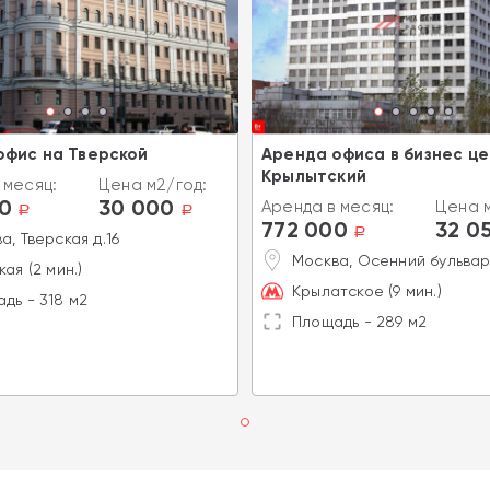
офис на Тверской
Аренда офиса в бизнес ц
Крылытский
 месяц:
Цена м2/год:
0
30 000
Аренда в месяц:
Цена м
a
a
772 000
32 0
a
а, Тверская д.16
Москва, Осенний бульвар
кая (2 мин.)
Крылатское (9 мин.)
дь - 318 м2
Площадь - 289 м2