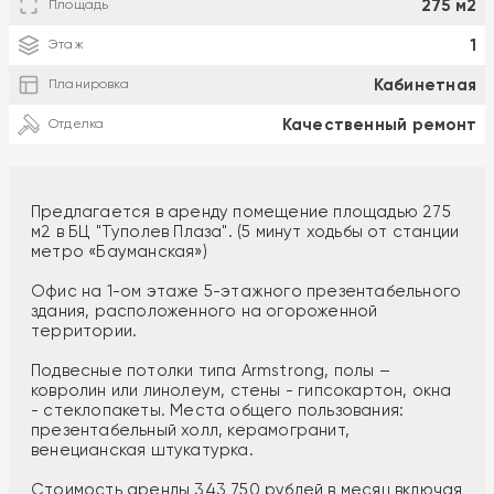
275 м2
Площадь
1
Этаж
Кабинетная
Планировка
Качественный ремонт
Отделка
Предлагается в аренду помещение площадью 275
м2 в БЦ "Туполев Плаза". (5 минут ходьбы от станции
метро «Бауманская»)
Офис на 1-ом этаже 5-этажного презентабельного
здания, расположенного на огороженной
территории.
Подвесные потолки типа Armstrong, полы –
ковролин или линолеум, стены - гипсокартон, окна
- стеклопакеты. Места общего пользования:
презентабельный холл, керамогранит,
венецианская штукатурка.
Стоимость аренды 343 750 рублей в месяц включая