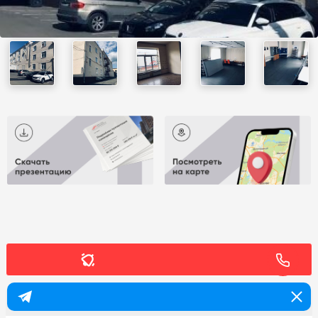
Аренда в месяц :
Ставка за м2 в год :
745 000
12 000
a
a
Уведомить о снижении цены
Лоты из "закрытых" продаж в нашем Telegram-канале
745 м2
Площадь