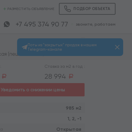
ПОДБОР ОБЪЕКТА
РАЗМЕСТИТЬ ОБЪЯВЛЕНИЕ
+7 495 374 90 77
звоните, работаем
Лоты из "закрытых" продаж в нашем
Telegram-канале
Просмотров: 2009
я (пешком 3 мин.)
:
Ставка за м2 в год :
0
28 994
a
a
Уведомить о снижении цены
985 м2
1, 2, -1
Открытая
ка