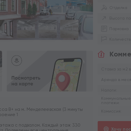
Отделка
Высота по
Парковка
Количеств
Комме
Ставка за м2 в
Аренда в меся
Налоги:
Коммунальные
платежи:
са B+ на м. Менделеевская (3 минуты
Комиссия:
троение 1
 этажа с подвалом. Каждый этаж 330
Хочу по
Вт. Подведены все центральные