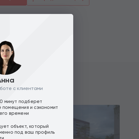
Анна
боте с клиентами
10 минут подберет
 помещения и сэкономит
его времени
ует объект, который
менно под ваш профиль
ти