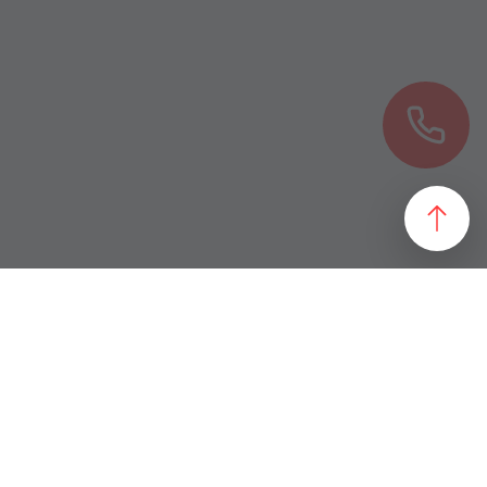
езультат, идеально подходящий желаниям и потребностям
 магазин и все возможные профили торговой недвижимости. Для
даже арендного бизнеса. Также мы собрали все особняки в
erty занимаются реализацией проектов по коммерческой
 торговых помещений
ПОДБОР ОБЪЕКТА
а торговых помещений