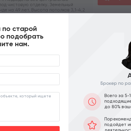
под чистовую отделку. Земельный
де на 49 лет. Высота потолков 3,1-4,2
овать парковку на 8 м/мест.
ицинский центр, офис крупной
 по старой
но подобрать
ез комиссии.
ите нам.
Похожие предложения
Брокер по ра
ПО ЦЕНЕ
ПО МЕТРАЖУ
Всего за 5-
подходящие
до 80% ваш
Порекоменд
подойдет и
деятельнос