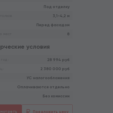
Под отделку
3,1-4,2 м
толков
Перед фасадом
8
о мест
рческие условия
28 994 руб
 год :
2 380 000 руб
ц :
УС налогообложения
Оплачиваются отдельно
Без комиссии
смотреть
Предложить цену