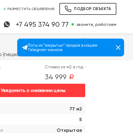
ПОДБОР ОБЪЕКТА
РАЗМЕСТИТЬ ОБЪЯВЛЕНИЕ
+7 495 374 90 77
звоните, работаем
Лоты из "закрытых" продаж в нашем
Telegram-канале
Просмотров: 1845
 (пешком 5 мин.)
:
Ставка за м2 в год :
34 999
a
a
Уведомить о снижении цены
77 м2
5
Открытая
ка