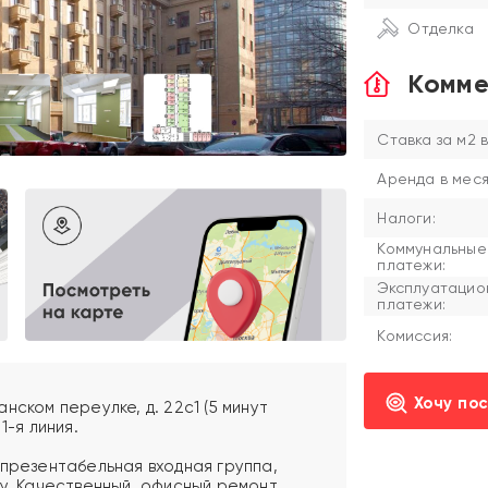
Отделка
Комме
Ставка за м2 в
Аренда в меся
Налоги:
Коммунальные
платежи:
Эксплуатацио
платежи:
Комиссия:
Хочу по
нском переулке, д. 22с1 (5 минут
1-я линия.
 презентабельная входная группа,
у. Качественный, офисный ремонт.