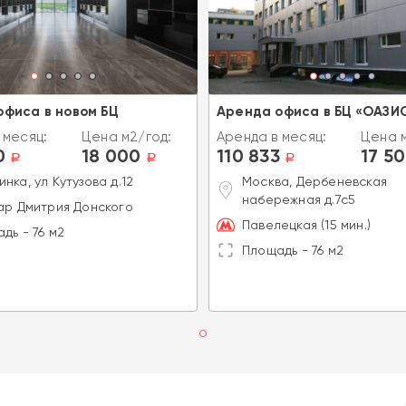
офиса в новом БЦ
Аренда офиса в БЦ «ОАЗИ
 месяц:
Цена м2/год:
Аренда в месяц:
Цена м
0
18 000
110 833
17 5
a
a
a
нка, ул Кутузова д.12
Москва, Дербеневская
набережная д.7с5
ар Дмитрия Донского
Павелецкая (15 мин.)
дь - 76 м2
Площадь - 76 м2