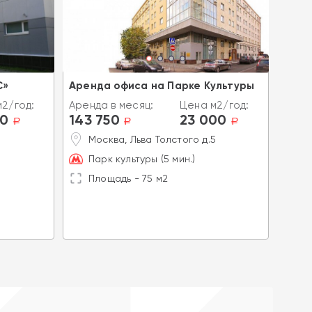
С»
Аренда офиса на Парке Культуры
Арен
буль
2/год:
Аренда в месяц:
Цена м2/год:
00
143 750
23 000
Аренд
a
a
a
224
Москва, Льва Толстого д.5
М
Парк культуры (5 мин.)
С
Площадь - 75 м2
П