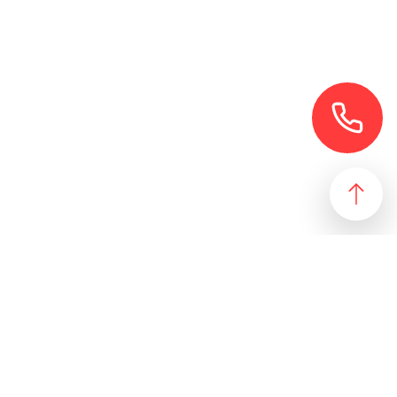
езультат, идеально подходящий желаниям и потребностям
 магазин и все возможные профили торговой недвижимости. Для
даже арендного бизнеса. Также мы собрали все особняки в
erty занимаются реализацией проектов по коммерческой
 торговых помещений
ПОДБОР ОБЪЕКТА