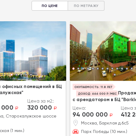
ПО ЦЕНЕ
ПО МЕТРАЖУ
 офисных помещений в БЦ
ОКУПАЕМОСТЬ: 11.8 ЛЕТ
алужская"
Продаж
ДОХОД: 666 000 Р/МЕС
с арендатором в БЦ "Barkl
Цена за м2:
 000
320 000
Цена:
Цена з
a
a
94 000 000
412 
a
а, Старокалужское шоссе
Москва, Барклая д.6с5
кая (1 мин.)
Парк Победы (10 мин.)