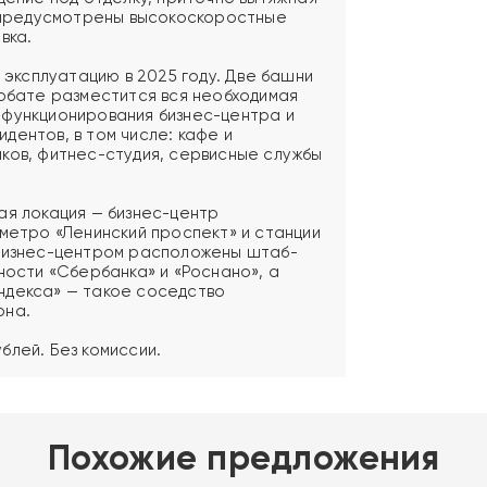
т предусмотрены высокоскоростные
вка.
в эксплуатацию в 2025 году. Две башни
лобате разместится вся необходимая
 функционирования бизнес-центра и
дентов, в том числе: кафе и
ков, фитнес-студия, сервисные службы
ая локация — бизнес-центр
 метро «Ленинский проспект» и станции
 бизнес-центром расположены штаб-
ности «Сбербанка» и «Роснано», а
ндекса» — такое соседство
она.
блей. Без комиссии.
Похожие предложения