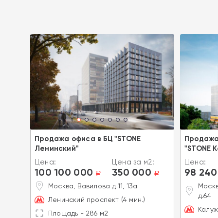
 в БЦ
Продажа офиса в БЦ "STONE
Продажа
Ленинский"
"STONE К
2:
Цена:
Цена за м2:
Цена:
100 100 000
350 000
98 240
a
a
a
Москва, Вавилова д.11, 13а
Москв
д.64
Ленинский проспект (4 мин.)
Калужс
Площадь - 286 м2