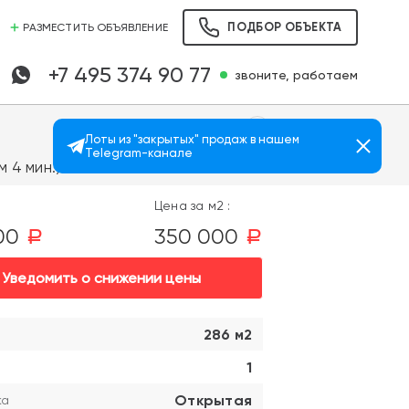
ПОДБОР ОБЪЕКТА
РАЗМЕСТИТЬ ОБЪЯВЛЕНИЕ
+7 495 374 90 77
звоните, работаем
Лоты из "закрытых" продаж в нашем
Telegram-канале
Просмотров: 3455
 4 мин.)
Цена за м2 :
000
350 000
a
a
Уведомить о снижении цены
286 м2
1
Открытая
ка