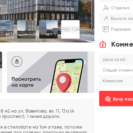
Отделка
Высота по
Парковка
Комме
Цена за м2 :
Общая стоимос
Комиссия:
Хочу по
2 на ул. Вавилова, вл. 11, 13а (4
проспект). 1 линия дороги.
 в стилобате на 1ом этаже, потолки
щение под отделку, приточно вытяжная