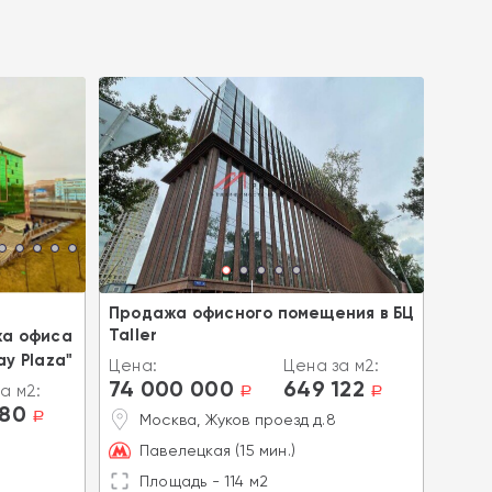
Продажа офисного помещения в БЦ
Прод
Taller
Лени
а офиса
ay Plaza"
Цена:
Цена за м2:
Цена
74 000 000
649 122
100
а м2:
a
a
280
a
Москва, Жуков проезд д.8
М
Павелецкая (15 мин.)
Л
Площадь - 114 м2
П