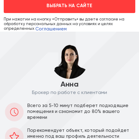
ВЫБРАТЬ НА САЙТЕ
При нажатии на кнопку «Отправить» вы даете согласие на
обработку персональных данных на условиях и целях
Соглашением
определенных
Анна
Брокер по работе с клиентами
Аренда в месяц :
Ставка за м2 в год :
Всего за 5-10 минут подберет подходящие
8 677 800
61 800
a
a
помещения и сэкономит до 80% вашего
времени
Уведомить о снижении цены
Порекомендует объект, который подойдет
именно под ваш профиль деятельности