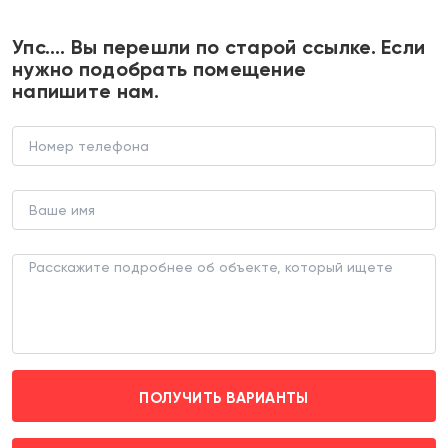
+7 495 374 90 77
Упс…. Вы перешли по старой ссылке. Если
нужно подобрать помещение
напишите нам.
Аренда офиса в БЦ "Белая
Площадь"
БИЗНЕС-ЦЕНТР (ЛОТ 171730)
г. Москва, Лесная д. 5
Белорусская (пешком 1 мин.)
ПОЛУЧИТЬ ВАРИАНТЫ