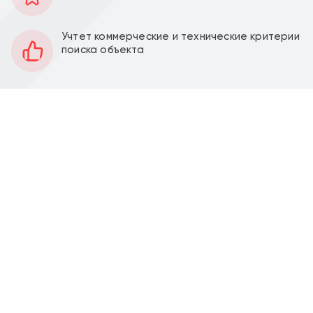
1 685 м2
Площадь
3
Этаж
Учтет коммерческие и технические критерии
поиска объекта
Смешанная
Планировка
Качественный ремонт
Отделка
3 м
Высота потолков
Наземная охраняемая
Парковка
840
Количество мест
25000
Стоимость парковки
Аренда офиса в бизнес-центре класса А "Белая
Площадь" (улица Лесная, д.5). Менее минуты
пешком от метро Белорусская.
Общая площадь 1 685 м2. 3 этаж. Смешанная
планировка. Во внутренних помещениях выполнен
качественный ремонт. Высота потолков - 3 метра.