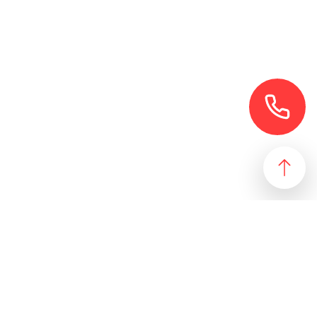
езультат, идеально подходящий желаниям и потребностям
 магазин и все возможные профили торговой недвижимости. Для
даже арендного бизнеса. Также мы собрали все особняки в
erty занимаются реализацией проектов по коммерческой
 торговых помещений