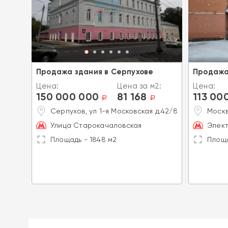
ро
Продажа здания в Серпухове
Продажа
Цена:
Цена за м2:
Цена:
150 000 000
81 168
113 00
2:
a
a
Серпухов, ул 1-я Московская д.42/8
Москв
Улица Старокачаловская
Элект
Площадь - 1848 м2
Площа