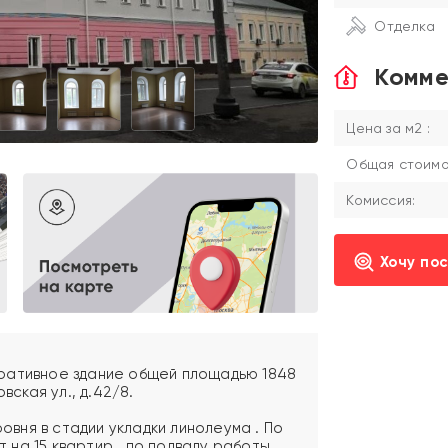
Отделка
Комме
Цена за м2 :
Общая стоимос
Комиссия:
Хочу по
ративное здание общей площадью 1848
вская ул., д.42/8.
ровня в стадии укладки линолеума . По
на 15 квартир , по подвалу работы