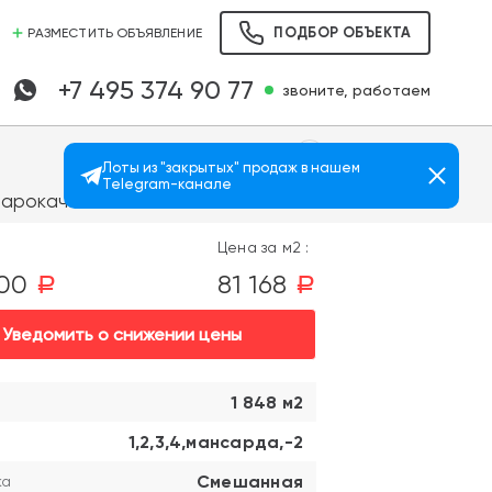
ПОДБОР ОБЪЕКТА
РАЗМЕСТИТЬ ОБЪЯВЛЕНИЕ
+7 495 374 90 77
звоните, работаем
Лоты из "закрытых" продаж в нашем
Telegram-канале
Просмотров: 2077
тарокачаловская
Цена за м2 :
000
81 168
a
a
Уведомить о снижении цены
1 848 м2
1,2,3,4,мансарда,-2
Смешанная
ка