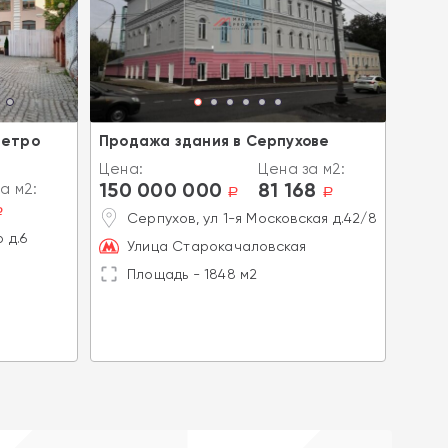
метро
Продажа здания в Серпухове
Прод
Цена:
Цена за м2:
Цена
150 000 000
81 168
113
а м2:
a
a
a
Серпухов, ул 1-я Московская д.42/8
М
 д.6
Улица Старокачаловская
Э
Площадь - 1848 м2
П