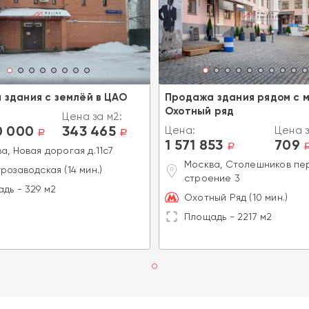
 здания с землёй в ЦАО
Продажа здания рядом с 
Охотный ряд
Цена за м2:
0 000
343 465
Цена:
Цена з
a
a
1 571 853
709
a
а, Новая дорогая д.11с7
Москва, Столешников пер
розаводская (14 мин.)
строение 3
дь - 329 м2
Охотный Ряд (10 мин.)
Площадь - 2217 м2