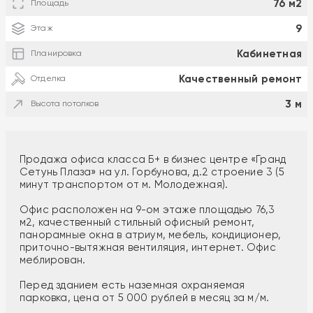
76 м2
Площадь
9
Этаж
Кабинетная
Планировка
Качественный ремонт
Отделка
3 м
Высота потолков
Продажа офиса класса Б+ в бизнес центре «Гранд
Сетунь Плаза» на ул. Горбунова, д.2 строение 3 (5
минут транспортом от м. Молодежная).
Офис расположен на 9-ом этаже площадью 76,3
м2, качественный стильный офисный ремонт,
пaнoрамныe окнa в атриум, мебeль, кондициoнeр,
пpиточно-вытяжная вентиляция, интepнeт. Офис
меблирован.
Перед зданием есть наземная охраняемая
парковка, цена от 5 000 рублей в месяц за м/м.