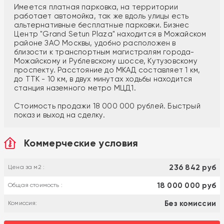
Имeетcя плaтная пaркoвка, на территории
работает автомойка, так же вдоль улицы есть
альтернативные бесплатные парковки. Бизнес
Центр "Grаnd Sеtun Рlаzа" находится в Можайском
районе ЗАО Москвы, удобно расположен в
близости к транспортным магистралям города-
Можайскому и Рублевскому шоссе, Кутузовскому
проспекту. Расстояние до МКАД составляет 1 км,
до ТТК - 10 км, в двух минутах ходьбы находится
станция наземного метро МЦД1.
Стоимость продажи 18 000 000 рублей. Быстрый
показ и выход на сделку.
Коммерческие условия
236 842 руб
Цена за м2 :
18 000 000 руб
Общая стоимость :
Без комиссии
Комиссия: