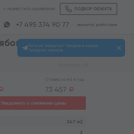
ПОДБОР ОБЪЕКТА
РАЗМЕСТИТЬ ОБЪЯВЛЕНИЕ
+7 495 374 90 77
звоните, работаем
Рябовская
Лоты из "закрытых" продаж в нашем
Telegram-канале
Просмотров: 299
:
Ставка за м2 в год :
73 457
a
a
Уведомить о снижении цены
247 м2
2