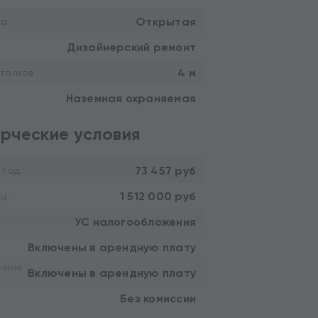
Открытая
ка
Дизайнерский ремонт
4 м
толков
Наземная охраняемая
рческие условия
73 457 руб
 год :
1 512 000 руб
ц :
УС налогообложения
Включены в арендную плату
нные
Включены в арендную плату
Без комиссии