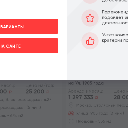
до 80% ваш
ПО ЦЕНЕ
ПО МЕТРАЖУ
Порекоменд
подойдет и
деятельнос
 ВАРИАНТЫ
Учтет комм
критерии п
НА САЙТЕ
офиса в Москве
Аренда офиса в Деловом 
на Ул. 1905 года
 месяц:
Цена м2/год:
800
25 200
Аренда в месяц:
Цена м
a
a
1 297 333
28 0
вить» вы даете согласие на
a
а, Электрозаводская д.27
х на условиях и целях
Москва, Столярный пер. д
розаводская (5 мин.)
Улица 1905 года (8 мин.)
дь - 678 м2
Площадь - 556 м2