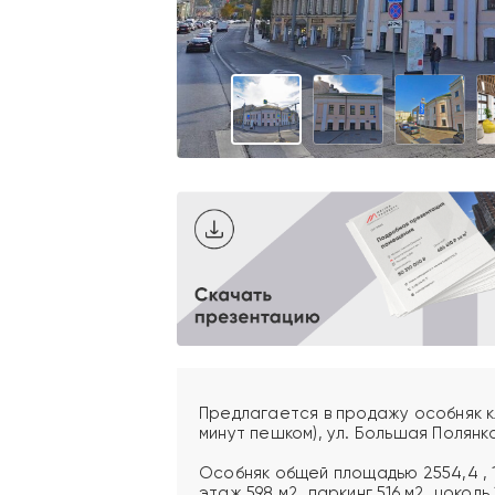
Предлагается в продажу особняк кла
минут пешком), ул. Большая Полянка
Особняк общей площадью 2554,4 , 1
этаж 598 м2, паркинг 516 м2, цоколь 