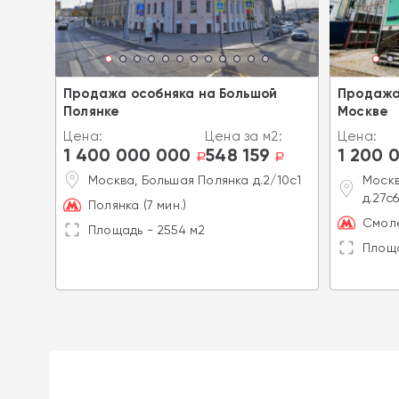
на
Продажа особняка на Большой
Продажа
Полянке
Москве
2:
Цена:
Цена за м2:
Цена:
6
1 400 000 000
548 159
1 200 
a
a
a
Москва, Большая Полянка д.2/10с1
Москв
д.27с
Полянка (7 мин.)
Смоле
Площадь - 2554 м2
Площа