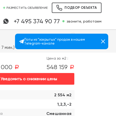
ПОДБОР ОБЪЕКТА
РАЗМЕСТИТЬ ОБЪЯВЛЕНИЕ
+7 495 374 90 77
звоните, работаем
Лоты из "закрытых" продаж в нашем
Telegram-канале
Просмотров: 720
7 мин.)
Цена за м2 :
0 000
548 159
a
a
Уведомить о снижении цены
2 554 м2
1,2,3,-2
Смешанная
ка