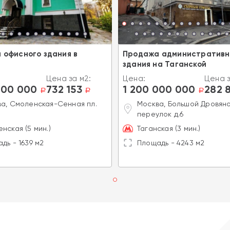
 офисного здания в
Продажа административн
здания на Таганской
Цена за м2:
Цена:
Цена з
000 000
732 153
1 200 000 000
282 
a
a
a
а, Смоленская-Сенная пл.
Москва, Большой Дровян
6
переулок д.6
нская (5 мин.)
Таганская (3 мин.)
дь - 1639 м2
Площадь - 4243 м2