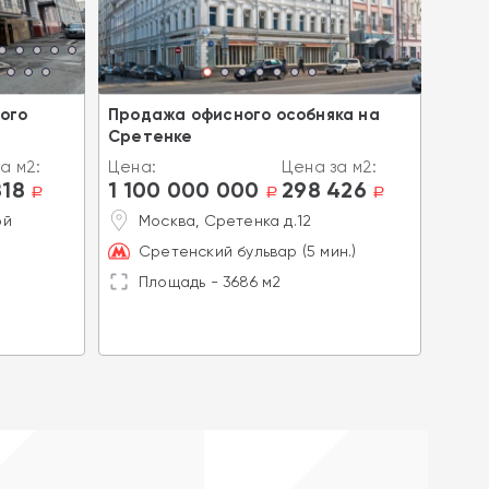
ого
Продажа офисного особняка на
Прод
Сретенке
Поля
а м2:
Цена:
Цена за м2:
Цена
818
1 100 000 000
298 426
1 4
a
a
a
ой
Москва, Сретенка д.12
М
Сретенский бульвар (5 мин.)
П
Площадь - 3686 м2
П