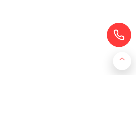
езультат, идеально подходящий желаниям и потребностям
 магазин и все возможные профили торговой недвижимости. Для
даже арендного бизнеса. Также мы собрали все особняки в
erty занимаются реализацией проектов по коммерческой
 торговых помещений
ПОДБОР ОБЪЕКТА
а торговых помещений