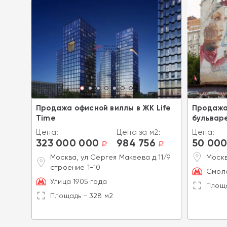
ом
Продажа офисной виллы в ЖК Life
Продажа
Time
бульвар
2:
Цена:
Цена за м2:
Цена:
323 000 000
984 756
50 000
a
a
a
д.15
Москва, ул Сергея Макеева д.11/9
Москв
строение 1-10
Смоле
Улица 1905 года
Площа
Площадь - 328 м2