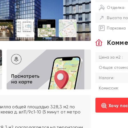
Отделка
Высота по
Парковка
Комме
Цена за м2 :
Общая стоимос
Налоги:
Комиссия:
Хочу по
вилла общей площадью 328,3 м2 по
еева д. вл11/9с1-10 (5 минут от метро
8,3 м2 располагается на территории