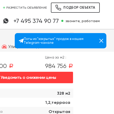
ПОДБОР ОБЪЕКТА
РАЗМЕСТИТЬ ОБЪЯВЛЕНИЕ
+7 495 374 90 77
звоните, работаем
Лоты из "закрытых" продаж в нашем
Telegram-канале
Просмотров: 525
Улица 1905 года
Цена за м2 :
000
984 756
a
a
Уведомить о снижении цены
328 м2
1,2,терраса
Открытая
ка