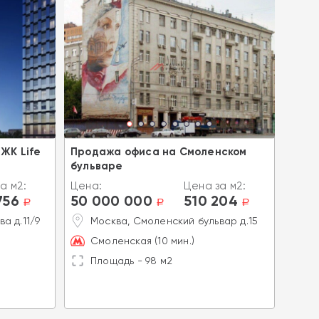
ЖК Life
Продажа офиса на Смоленском
Прод
бульваре
Time
а м2:
Цена:
Цена за м2:
Цена
756
50 000 000
510 204
323
a
a
a
а д.11/9
Москва, Смоленский бульвар д.15
М
с
Смоленская (10 мин.)
У
Площадь - 98 м2
П