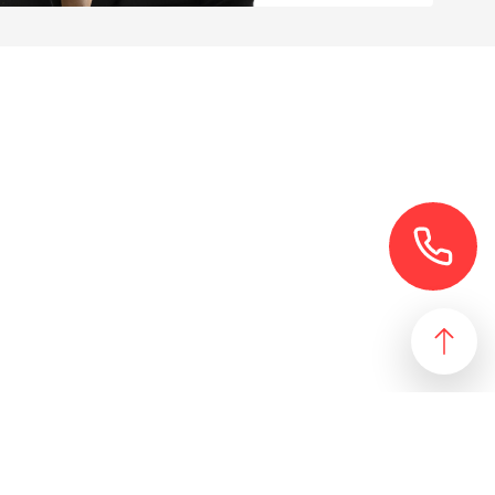
езультат, идеально подходящий желаниям и потребностям
 магазин и все возможные профили торговой недвижимости. Для
даже арендного бизнеса. Также мы собрали все особняки в
erty занимаются реализацией проектов по коммерческой