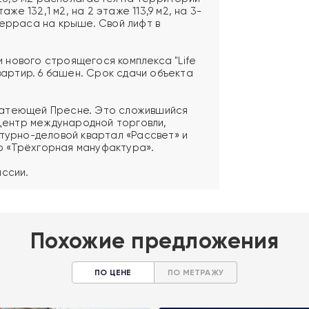
аже 132,1 м2, на 2 этаже 113,9 м2, на 3-
терраса на крыше. Свой лифт в
нового строящегося комплекса "Life
квартир. 6 башен. Срок сдачи объекта
гатеющей Пресне. Это сложившийся
 Центр международной торговли,
ьтурно-деловой квартал «Рассвет» и
 «Трёхгорная мануфактура».
иссии.
Похожие предложения
ПО ЦЕНЕ
ПО МЕТРАЖУ