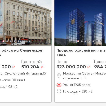
 офиса на Смоленском
Продажа офисной виллы в 
е
Time
Цена за м2:
Цена:
Цена з
 000
510 204
323 000 000
984 
a
a
a
а, Смоленский бульвар д.15
Москва, ул Сергея Макеев
строение 1-10
нская (10 мин.)
Улица 1905 года
дь - 98 м2
Площадь - 328 м2