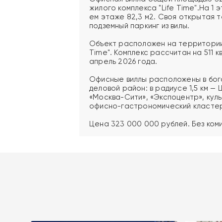
жилого комплекса "Life Time".На 1 эт
ем этаже 82,3 м2. Своя открытая 
подземный паркинг из вилы.
Объект расположен на территории 
Time". Комплекс рассчитан на 511 
апрель 2026 года.
Офисные виллы расположены в бо
деловой район: в радиусе 1,5 км —
«Москва-Сити», «Экспоцентр», кул
офисно-гастрономический кластер
Цена 323 000 000 рублей. Без ком