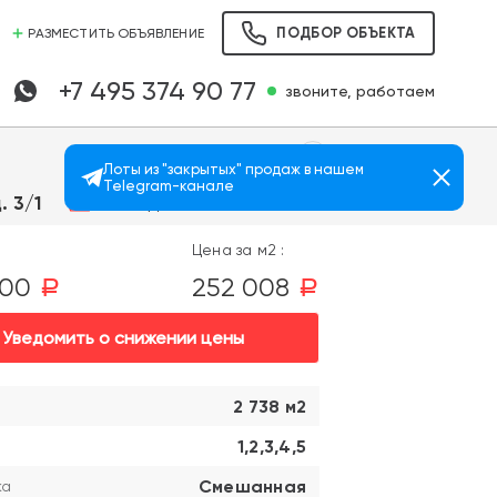
ПОДБОР ОБЪЕКТА
РАЗМЕСТИТЬ ОБЪЯВЛЕНИЕ
+7 495 374 90 77
звоните, работаем
Лоты из "закрытых" продаж в нашем
Telegram-канале
Просмотров: 217
Молодёжная
. 3/1
Цена за м2 :
000
252 008
a
a
Уведомить о снижении цены
2 738 м2
1,2,3,4,5
Смешанная
ка