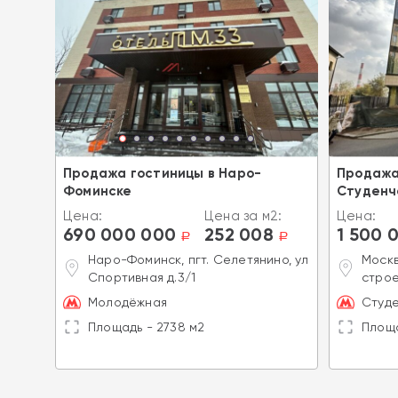
ро
Продажа гостиницы в Наро-
Продажа
Фоминске
Студенч
2:
Цена:
Цена за м2:
Цена:
690 000 000
252 008
1 500 
a
a
a
1А
Наро-Фоминск, пгт. Селетянино, ул
Москв
Спортивная д.3/1
строе
Молодёжная
Студе
Площадь - 2738 м2
Площа