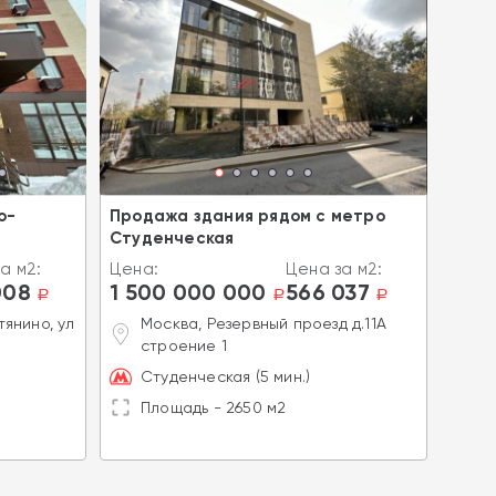
о-
Продажа здания рядом с метро
Прод
Студенческая
Фоми
а м2:
Цена:
Цена за м2:
Цена
008
1 500 000 000
566 037
690
a
a
a
янино, ул
Москва, Резервный проезд д.11А
Н
строение 1
С
Студенческая (5 мин.)
М
Площадь - 2650 м2
П