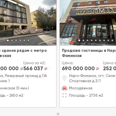
 здания рядом с метро
Продажа гостиницы в Нар
еская
Фоминске
Цена за м2:
Цена:
Цена з
000 000
566 037
690 000 000
252 
a
a
a
а, Резервный проезд д.11А
Наро-Фоминск, пгт. Селет
ние 1
Спортивная д.3/1
нческая (5 мин.)
Молодёжная
дь - 2650 м2
Площадь - 2738 м2