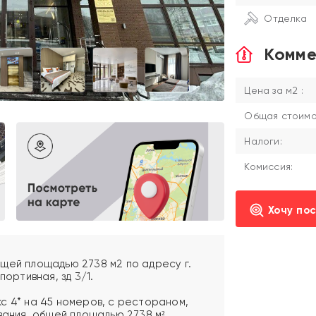
Отделка
Комме
Цена за м2 :
Общая стоимос
Налоги:
Комиссия:
Хочу по
щей площадью 2738 м2 по адресу г.
портивная, зд 3/1.
с 4* на 45 номеров, с рестораном,
вания, общей площадью 2738 м².