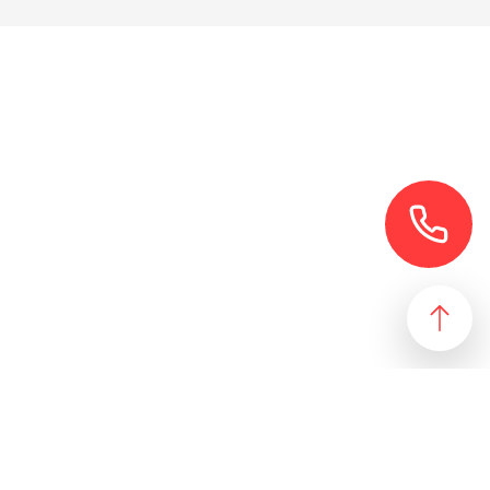
езультат, идеально подходящий желаниям и потребностям
 магазин и все возможные профили торговой недвижимости. Для
даже арендного бизнеса. Также мы собрали все особняки в
erty занимаются реализацией проектов по коммерческой