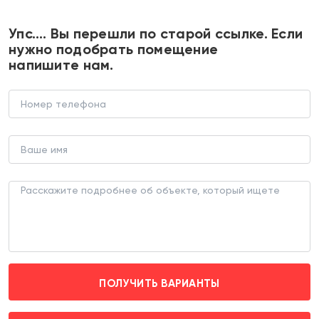
+7 495 374 90 77
Упс…. Вы перешли по старой ссылке. Если
нужно подобрать помещение
напишите нам.
Продажа торгового центра в
Москве
ТОРГОВЫЙ ЦЕНТР (ЛОТ 159977)
г. Москва, ул Зеленоградская д. 18А
Ховрино (пешком 24 мин. транспортом 7 мин.)
ПОЛУЧИТЬ ВАРИАНТЫ