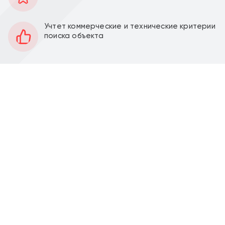
3 025 м2
Площадь
1,2
Этаж
Учтет коммерческие и технические критерии
поиска объекта
Открытая
Планировка
Качественный ремонт
Отделка
400 кВт
Мощность электроэнергии
Перед фасадом
Парковка
Есть
Вытяжка
Продажа торгового центра 3025 м2 с
арендаторами на Зеленогорадской ул, 18А и 18А
стр.3 (24 минуты транспортом от м. Ховрино). 1
линия домов.
Стр.18А площадью 2196,9 м2, стр 18А стр.3
площадью 827,7 м2, открытая планировка,
несколько отдельных входов, высота потолка 3 м.
Электрическая мощность 400 кВт. Большая