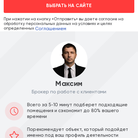
ВЫБРАТЬ НА САЙТЕ
При нажатии на кнопку «Отправить» вы даете согласие на
обработку персональных данных на условиях и целях
Соглашением
определенных
Максим
Брокер по работе с клиентами
Цена объекта :
Цена за м2 :
Всего за 5-10 минут подберет подходящие
225 000 000
74 380
a
a
помещения и сэкономит до 80% вашего
времени
Уведомить о снижении цены
Порекомендует объект, который подойдет
именно под ваш профиль деятельности