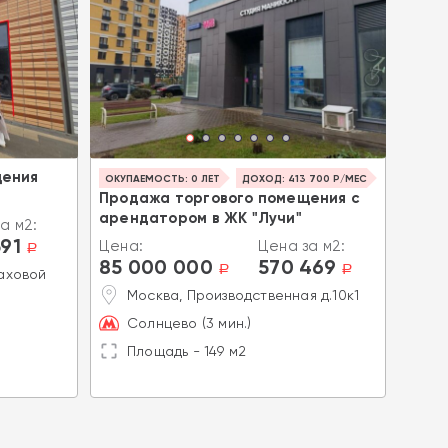
щения
ОКУПАЕМОСТЬ: 0 ЛЕТ
ДОХОД: 413 700 Р/МЕС
ОКУПА
Продажа торгового помещения с
ДОХ
арендатором в ЖК "Лучи"
поме
а м2:
Окуп
591
Цена:
Цена за м2:
a
85 000 000
570 469
Цена
a
a
аховой
85 
Москва, Производственная д.10к1
М
Солнцево (3 мин.)
Я
Площадь - 149 м2
П