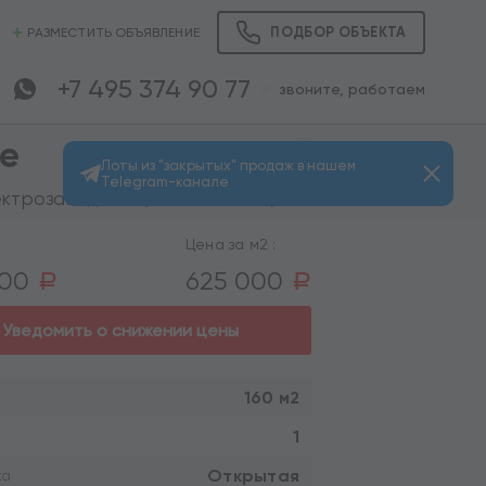
ПОДБОР ОБЪЕКТА
РАЗМЕСТИТЬ ОБЪЯВЛЕНИЕ
+7 495 374 90 77
звоните, работаем
се
Лоты из "закрытых" продаж в нашем
Telegram-канале
Просмотров: 2912
ктрозаводская (пешком 3 мин.)
Цена за м2 :
000
625 000
a
a
Уведомить о снижении цены
160 м2
1
Открытая
ка