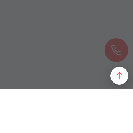
езультат, идеально подходящий желаниям и потребностям
 магазин и все возможные профили торговой недвижимости. Для
даже арендного бизнеса. Также мы собрали все особняки в
erty занимаются реализацией проектов по коммерческой