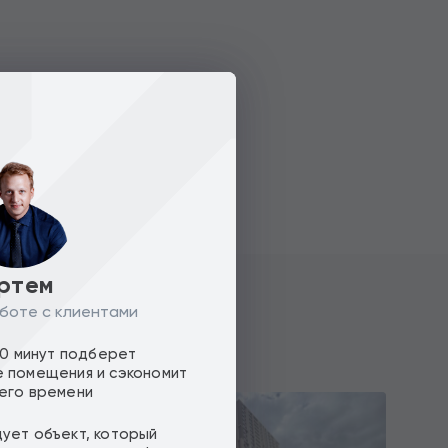
ртем
боте с клиентами
10 минут подберет
 помещения и сэкономит
его времени
ует объект, который