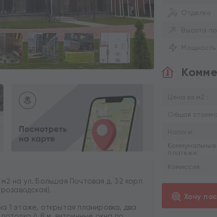
Отделка
Высота по
Мощность
Комме
Цена за м2 :
Общая стоимос
Налоги:
Коммунальные
платежи:
Комиссия:
м2 на ул. Большая Почтовая д. 32 корп
трозаводская).
Хочу по
а 1 этаже, открытая планировка, два
потолка 4,8 м, витринные окна по