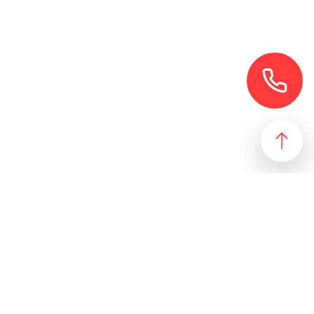
езультат, идеально подходящий желаниям и потребностям
 магазин и все возможные профили торговой недвижимости. Для
даже арендного бизнеса. Также мы собрали все особняки в
erty занимаются реализацией проектов по коммерческой
 торговых помещений
ПОДБОР ОБЪЕКТА
а торговых помещений