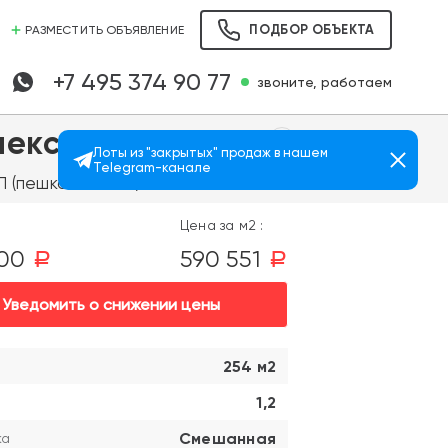
ПОДБОР ОБЪЕКТА
РАЗМЕСТИТЬ ОБЪЯВЛЕНИЕ
+7 495 374 90 77
звоните, работаем
лексе Зиларт
Лоты из "закрытых" продаж в нашем
Telegram-канале
Просмотров: 1697
 (пешком 12 мин.)
Цена за м2 :
000
590 551
a
a
Уведомить о снижении цены
254 м2
1,2
Смешанная
ка