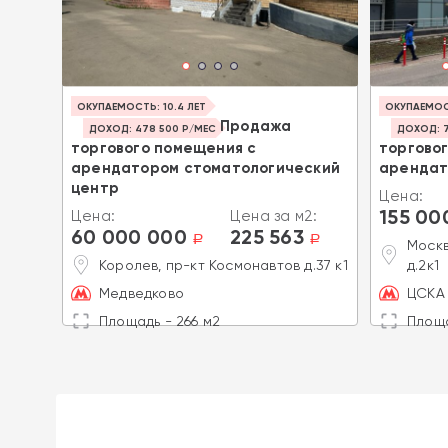
 Р/МЕС
ОКУПАЕМОСТЬ: 10.4 ЛЕТ
ОКУПАЕМОСТ
ия
Продажа
ДОХОД: 478 500 Р/МЕС
ДОХОД: 7
торгового помещения с
торгово
арендатором стоматологический
арендат
2:
центр
Цена:
a
155 00
Цена:
Цена за м2:
14к6
60 000 000
225 563
a
a
Москв
Королев, пр-кт Космонавтов д.37 к1
д.2к1
Медведково
ЦСКА 
Площадь - 266 м2
Площа