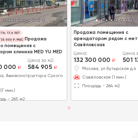
Продажа помещения с
Ь: 17.6 ЛЕТ
арендатором рядом с ме
Продажа
35 000 Р/МЕС
Савёловская
го помещения с
ором клиника MED YU MED
Цена:
Цена з
132 300 000
501 
Цена за м2:
a
0 000
584 905
a
a
Москва, ул Бутырская д.4
а, Авиаконструктора Сухого
Савёловская (1 мин.)
Площадь - 264 м2
(7 мин.)
дь - 265 м2