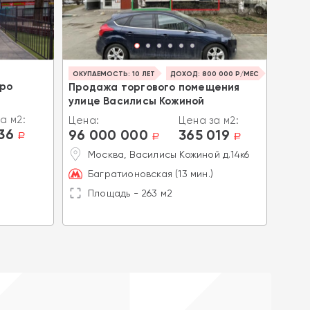
ОКУПАЕМОСТЬ: 10 ЛЕТ
ДОХОД: 800 000 Р/МЕС
ОКУПА
тро
Продажа торгового помещения
ДОХ
улице Василисы Кожиной
торг
арен
а м2:
Цена:
Цена за м2:
цент
136
96 000 000
365 019
a
a
a
Цена
Москва, Василисы Кожиной д.14к6
60 
Багратионовская (13 мин.)
К
Площадь - 263 м2
М
П