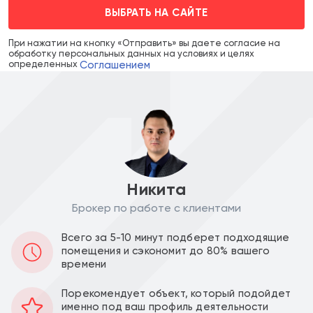
ВЫБРАТЬ НА САЙТЕ
При нажатии на кнопку «Отправить» вы даете согласие на
обработку персональных данных на условиях и целях
Соглашением
определенных
Никита
Брокер по работе с клиентами
Аренда в месяц :
Ставка за м2 в год :
Всего за 5-10 минут подберет подходящие
200 000
23 300
a
a
помещения и сэкономит до 80% вашего
времени
Уведомить о снижении цены
Порекомендует объект, который подойдет
именно под ваш профиль деятельности