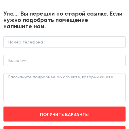
+7 495 374 90 77
Упс…. Вы перешли по старой ссылке. Если
нужно подобрать помещение
напишите нам.
Аренда торгового помещения на
Феодосийской
ТОРГОВОЕ ПОМЕЩЕНИЕ (ЛОТ 173102)
г. Москва, ул Феодосийская д. 7 корпус 6
Улица Старокачаловская (пешком 11 мин.)
ПОЛУЧИТЬ ВАРИАНТЫ