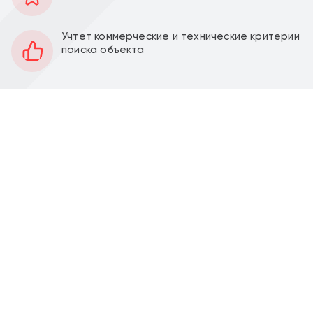
103 м2
Площадь
1
Этаж
Учтет коммерческие и технические критерии
поиска объекта
Открытая
Планировка
За выездом арендатора
Отделка
3,5 м
Высота потолков
21 кВт
Мощность электроэнергии
Перед фасадом
Парковка
Аренда торгового помещения 102,6 м2 на ул.
Феодосийская, д. 7 корпус 6 (11 минут пешком от
метро Улица Старокачаловская).
Помещение 102,6 м2 располагается на 1 этаже
жилого дома, открытая планировка, два отдельных
входа с фасада, высота потолка 3,5 м, витринные
окна по фасаду. Электрическая мощность 21 кВт.
Парковка перед фасадом. Место для размещения