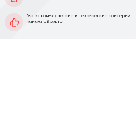
107 м2
Площадь
1
Этаж
Учтет коммерческие и технические критерии
поиска объекта
Открытая
Планировка
Под отделку
Отделка
5 м
Высота потолков
21 кВт
Мощность электроэнергии
Аренда торгового помещения площадью 106,9 м ЖК
"Перовское 2" (корпус №3.1, 3.2) (5 минут пешком от
метро Нижегородская).
Помещение площадью 106,9 м2 располагается на 1
этаже, открытая планировка, отдельный вход с
фасада. Высокие потолки, витринное остекление.
Электрическая мощность 21кВт.
Хорошее расположение помещения в ЖК, одно из
первых от ходу от метро, первая линия домов, с