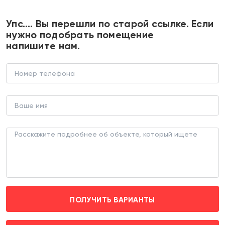
+7 495 374 90 77
Упс…. Вы перешли по старой ссылке. Если
нужно подобрать помещение
напишите нам.
Аренда торгового помещения в ЖК
Перовское 2
ТОРГОВОЕ ПОМЕЩЕНИЕ (ЛОТ 174096)
г. Москва, Перовское шоссе д. 7
Нижегородская (пешком 5 мин.)
ПОЛУЧИТЬ ВАРИАНТЫ