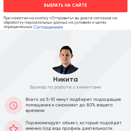
ВЫБРАТЬ НА САЙТЕ
При нажатии на кнопку «Отправить» вы даете согласие на
обработку персональных данных на условиях и целях
Соглашением
определенных
Никита
Брокер по работе с клиентами
Аренда в месяц :
Ставка за м2 в год :
Всего за 5-10 минут подберет подходящие
481 500
54 000
a
a
помещения и сэкономит до 80% вашего
времени
Уведомить о снижении цены
Порекомендует объект, который подойдет
именно под ваш профиль деятельности