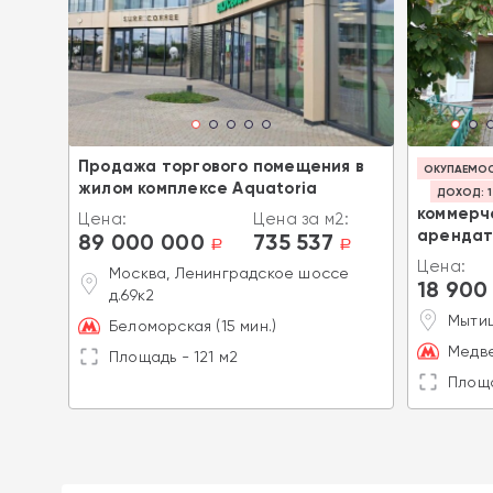
Продажа торгового помещения в
ОКУПАЕМОСТ
жилом комплексе Aquatoria
ДОХОД: 1
зином
коммерч
Цена:
Цена за м2:
арендат
89 000 000
735 537
a
a
2:
Цена:
Москва, Ленинградское шоссе
18 900
a
д.69к2
а
Мытищ
Беломорская (15 мин.)
Медв
Площадь - 121 м2
Площа