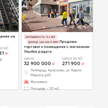
ения на
Прод
ОКУПАЕМОСТЬ: 11.2 ЛЕТ
жило
Продажа
ДОХОД: 245 000 Р/МЕС
торгового помещения с магазином
а м2:
Цена
Улыбка радуги
81
89 
a
Цена:
Цена за м2:
4Б
М
32 900 000
271 900
a
a
д
Люберцы, Красково, ул. Карла
Б
Маркса д.63
П
Жулебино
Площадь - 121 м2