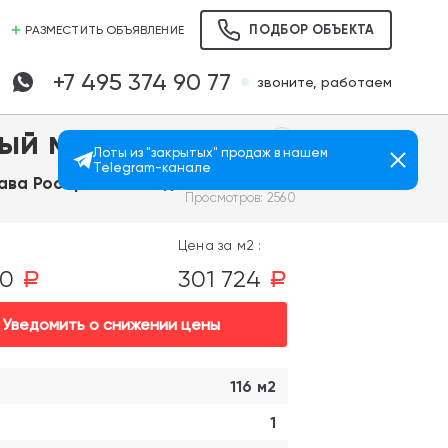
ПОДБОР ОБЪЕКТА
РАЗМЕСТИТЬ ОБЪЯВЛЕНИЕ
+7 495 374 90 77
звоните, работаем
ый мир
Лоты из "закрытых" продаж в нашем
Telegram-канале
ава Ростроповича д. 5
Просмотров: 2560
Цена за м2 :
00
301 724
a
a
Уведомить о снижении цены
116 м2
1