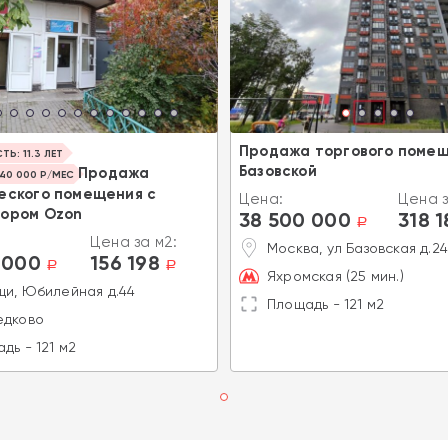
Продажа торгового помещ
Ь: 11.3 ЛЕТ
Базовской
Продажа
40 000 Р/МЕС
еского помещения с
Цена:
Цена з
ором Ozon
38 500 000
318 1
a
Цена за м2:
Москва, ул Базовская д.2
 000
156 198
a
a
Яхромская (25 мин.)
и, Юбилейная д.44
Площадь - 121 м2
едково
дь - 121 м2