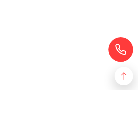
езультат, идеально подходящий желаниям и потребностям
 магазин и все возможные профили торговой недвижимости. Для
даже арендного бизнеса. Также мы собрали все особняки в
erty занимаются реализацией проектов по коммерческой