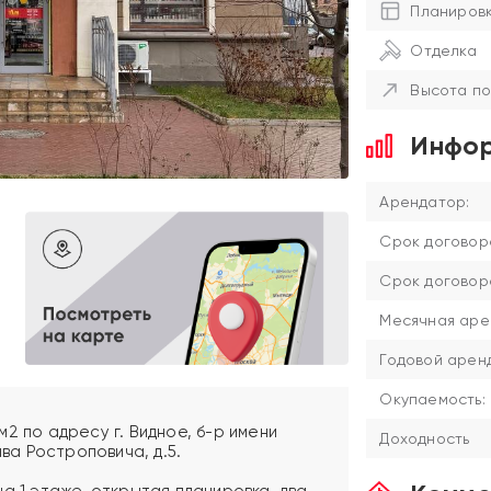
Планиров
Отделка
Высота по
Инфор
Арендатор:
Срок договор
Срок договор
Месячная аре
Годовой аренд
Окупаемость:
2 по адресу г. Видное, б-р имени
Доходность
а Ростроповича, д.5.
а 1 этаже, открытая планировка, два