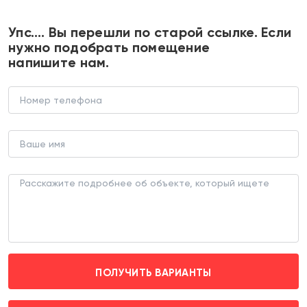
+7 495 374 90 77
Упс…. Вы перешли по старой ссылке. Если
нужно подобрать помещение
напишите нам.
Продажа торгового здания на
Херсонской
ТОРГОВОЕ ЗДАНИЕ (ЛОТ 176079)
г. Москва, ул Херсонская д. 20 корпус 3
Калужская (транспортом 5 мин.)
ПОЛУЧИТЬ ВАРИАНТЫ