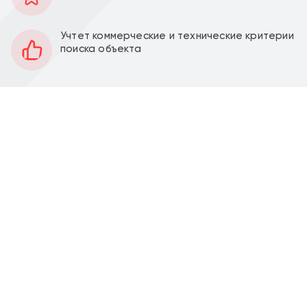
800 м2
Площадь
1,2,-2
Этаж
Учтет коммерческие и технические критерии
поиска объекта
Смешанная
Планировка
Качественный ремонт
Отделка
2,9 м
Высота потолков
28 кВт
Мощность электроэнергии
Перед фасадом
Парковка
Продажа торгового здания 799,9 м2 на ул.
Херсонская, д. 20 корпус 3 (5 минут транспортом
от метро Калужская ).
Двухэтажное здание с подвалом общей площадью
799,9 м2, смешанная планировка, отдельный вход с
фасада и со двора, высота потолка 2,9 м,
витринные окна по фасаду. Электрическая
мощность 28 кВт. Парковка перед фасадом. Место