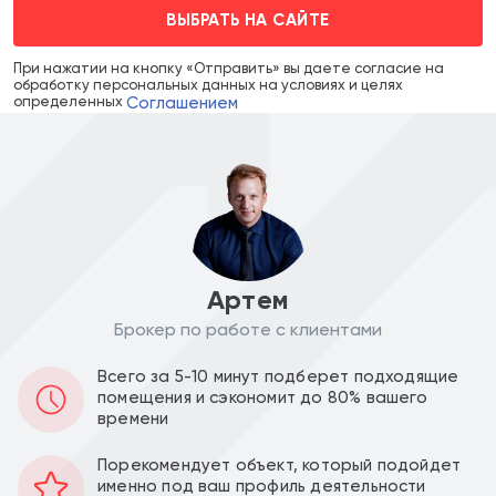
ВЫБРАТЬ НА САЙТЕ
При нажатии на кнопку «Отправить» вы даете согласие на
обработку персональных данных на условиях и целях
Соглашением
определенных
Артем
Брокер по работе с клиентами
Цена объекта :
Цена за м2 :
Всего за 5-10 минут подберет подходящие
140 000 000
175 000
a
a
помещения и сэкономит до 80% вашего
времени
Уведомить о снижении цены
Порекомендует объект, который подойдет
именно под ваш профиль деятельности