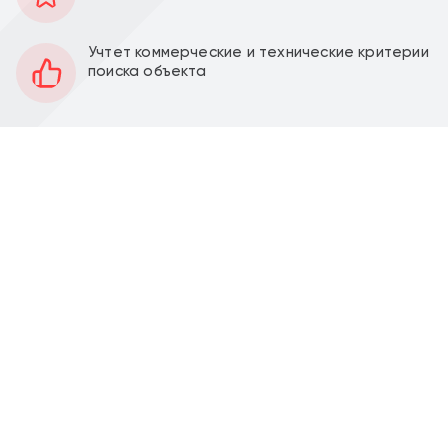
87 м2
Площадь
Учтет коммерческие и технические критерии
1
Этаж
поиска объекта
Открытая
Планировка
Под отделку
Отделка
7,4 м
Высота потолков
50 кВт
Мощность электроэнергии
Перед фасадом
Парковка
Можно установить
Вытяжка
Аренда видового торгового помещения 87 м2 на ул.
Обручева, д. 3 (7 минут транспортом от метро
Калужская). 1 линия домов.
Помещение 87 м2, располагается на 1 этаже ЖК
Бизнес-класса "Prizma", открытая планировка,