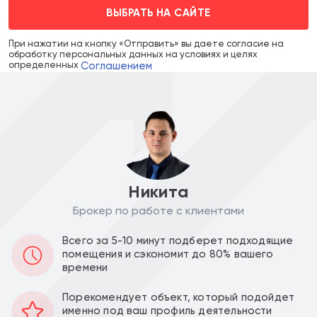
ВЫБРАТЬ НА САЙТЕ
При нажатии на кнопку «Отправить» вы даете согласие на
обработку персональных данных на условиях и целях
Соглашением
определенных
Никита
Брокер по работе с клиентами
Аренда в месяц :
Ставка за м2 в год :
Всего за 5-10 минут подберет подходящие
помещения и сэкономит до 80% вашего
350 000
48 275
a
a
времени
Уведомить о снижении цены
Порекомендует объект, который подойдет
именно под ваш профиль деятельности