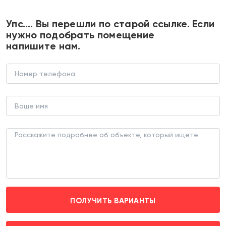
+7 495 374 90 77
Упс…. Вы перешли по старой ссылке. Если
нужно подобрать помещение
напишите нам.
Аренда видового коммерческого
помещения в ЖК Бизнес-класса
ТОРГОВОЕ ПОМЕЩЕНИЕ (ЛОТ 176902)
г. Москва, ул Обручева д. 3
Калужская (пешком 10 мин. транспортом 3
мин.)
ПОЛУЧИТЬ ВАРИАНТЫ