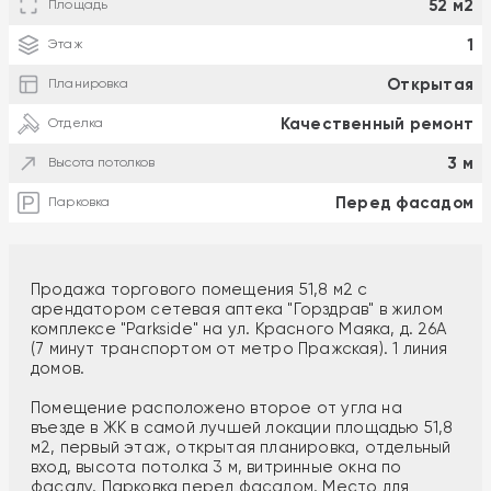
52 м2
Площадь
1
Этаж
Открытая
Планировка
Качественный ремонт
Отделка
3 м
Высота потолков
Перед фасадом
Парковка
Продажа торгового помещения 51,8 м2 с
арендатором сетевая аптека "Горздрав" в жилом
комплексе "Parkside" на ул. Красного Маяка, д. 26А
(7 минут транспортом от метро Пражская). 1 линия
домов.
Помещение расположено второе от угла на
въезде в ЖК в самой лучшей локации площадью 51,8
м2, первый этаж, открытая планировка, отдельный
вход, высота потолка 3 м, витринные окна по
фасаду. Парковка перед фасадом. Место для