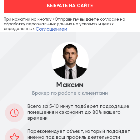
ВЫБРАТЬ НА САЙТЕ
При нажатии на кнопку «Отправить» вы даете согласие на
обработку персональных данных на условиях и целях
Соглашением
определенных
Максим
Брокер по работе с клиентами
Цена объекта :
Цена за м2 :
Всего за 5-10 минут подберет подходящие
22 500 000
206 422
a
a
помещения и сэкономит до 80% вашего
времени
Уведомить о снижении цены
Порекомендует объект, который подойдет
именно под ваш профиль деятельности