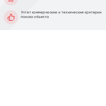
109 м2
Площадь
-1
Этаж
Учтет коммерческие и технические критерии
поиска объекта
Открытая
Планировка
За выездом арендатора
Отделка
2,7 м
Высота потолков
30 кВт
Мощность электроэнергии
Перед фасадом
Парковка
Продажа торгового помещения 108,8 м2 с
арендатором пункт выдачи "Wildberries" по адресу
Зеленоград, мкр. 7-й, к705 (50 минут транспортом
от метро Ховрино).
Помещение 108,8 м2, располагается в цокольном
этаже, открытая планировка, 3 отдельных входа,
высота потолка 2,7 м. Электрическая мощность 30
кВт. Парковка перед фасадом. Место для