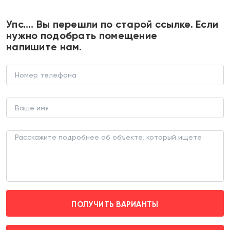
+7 495 374 90 77
Упс…. Вы перешли по старой ссылке. Если
нужно подобрать помещение
напишите нам.
Продажа помещения с
арендатором в Зеленограде
ТОРГОВОЕ ПОМЕЩЕНИЕ (ЛОТ 178331)
г. Москва, Зеленоград д. к705
Ховрино (транспортом 50 мин.)
ПОЛУЧИТЬ ВАРИАНТЫ