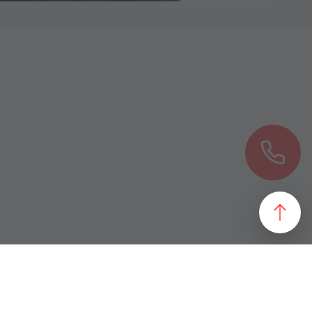
езультат, идеально подходящий желаниям и потребностям
 магазин и все возможные профили торговой недвижимости. Для
даже арендного бизнеса. Также мы собрали все особняки в
erty занимаются реализацией проектов по коммерческой