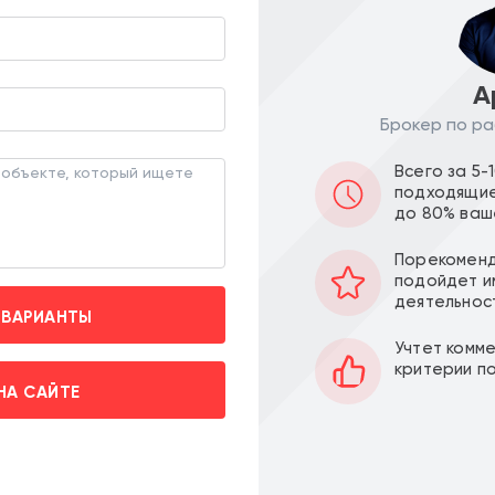
зволяет в короткие сроки осуществить
нтерьера.
 самого престижного и района Москвы
А
ены элитные жилые комплексы,
брендов, изысканные рестораны и
Брокер по ра
и.
Всего за 5-
, где роскошь сочетается с историей,
подходящие
урным богатством. Удаленность от
до 80% ваш
тавляет всего 9 минут пешком.
варное кольцо., набережные Москва-
ьная планировка, городская парковка
Порекоменд
еди.
подойдет и
деятельнос
 ВАРИАНТЫ
иссии.
Учтет комм
критерии п
НА САЙТЕ
Похожие предложения