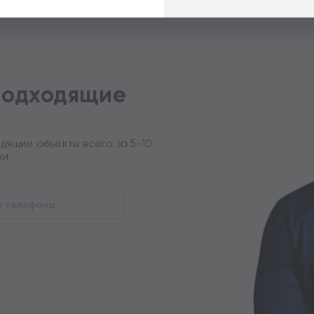
ПО ЦЕНЕ
ПО МЕТРАЖУ
вить» вы даете согласие на
х на условиях и целях
подходящие
дящие объекты всего за 5-10
ни