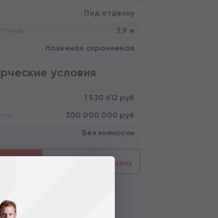
Под отделку
3,9 м
толков
Наземная охраняемая
рческие условия
1 530 612 руб
300 000 000 руб
ть :
Без комиссии
смотреть
Предложить цену