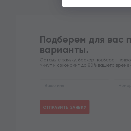
При нажатии на кнопку «Отпра
обработку персональных данны
Соглашением
определенных
Подберем для вас 
варианты.
Оставьте заявку, брокер подберет подхо
минут и сэкономит до 80% вашего време
ОТПРАВИТЬ ЗАЯВКУ