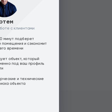
ртем
боте с клиентами
10 минут подберет
 помещения и сэкономит
его времени
ует объект, который
менно под ваш профиль
ти
ерческие и технические
оиска объекта