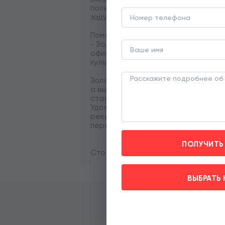
полисадник. Отделка White Box по
задуманное решение по дизайну и
Помещение расположено в центре
- Золотой Мили. Здесь сосредоточ
офисные здания, бутики люксовых 
культурные достопримечательност
Золотая Миля – это сердце Москвы
а высокий уровень жизни – с культ
станции метро «Парк Культуры» сос
Удобные выезды на Садовое и Буль
реки и ТТК. Свободная функционал
перед помещением. Солидные сос
ПОЛУЧИТЬ
Стоимость 300 млн рублей. Без ком
ВЫБРАТЬ 