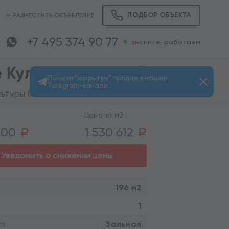
ПОДБОР ОБЪЕКТА
РАЗМЕСТИТЬ ОБЪЯВЛЕНИЕ
+7 495 374 90 77
звоните, работаем
 Культуры
Лоты из "закрытых" продаж в нашем
Telegram-канале
Просмотров: 766
ьтуры (пешком 9 мин.)
Цена за м2 :
000
1 530 612
a
a
Уведомить о снижении цены
196 м2
1
Зальная
ка