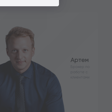
Артем
Брокер по
работе с
клиентами