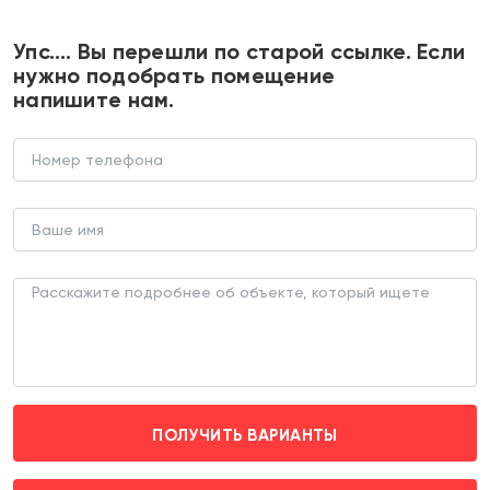
+7 495 374 90 77
Упс…. Вы перешли по старой ссылке. Если
нужно подобрать помещение
напишите нам.
Продажа помещения под
автомойку в Бирюлёво
ТОРГОВОЕ ПОМЕЩЕНИЕ (ЛОТ 178778)
г. Москва, Ягодная д. 8к1
Аннино (транспортом 20 мин.)
ПОЛУЧИТЬ ВАРИАНТЫ