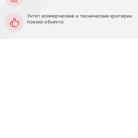
113 м2
Площадь
-2
Этаж
Учтет коммерческие и технические критерии
поиска объекта
Открытая
Планировка
Качественный ремонт
Отделка
2,8 м
Высота потолков
10 кВт
Мощность электроэнергии
Перед фасадом
Парковка
Продажа коммерческого помещения 113,5 м2 под
автомойку на ул. Ягодная, д. 8к1 (20 минут
транспортом от метро Аннино).
Общая площадь 113,5 м2, располагается в
подвальном этаже. Высота потолка 2,8 м.
Электрическая мощность 10 кВт. 2 поста.
ЖК "Загорье" это современный и удобный жилой