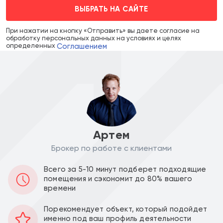
ВЫБРАТЬ НА САЙТЕ
При нажатии на кнопку «Отправить» вы даете согласие на
обработку персональных данных на условиях и целях
Соглашением
определенных
Артем
Брокер по работе с клиентами
Цена объекта :
Цена за м2 :
Всего за 5-10 минут подберет подходящие
26 105 000
231 017
a
a
помещения и сэкономит до 80% вашего
времени
Уведомить о снижении цены
Порекомендует объект, который подойдет
именно под ваш профиль деятельности