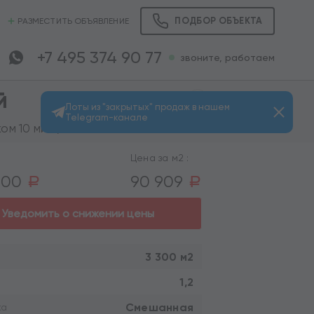
ПОДБОР ОБЪЕКТА
РАЗМЕСТИТЬ ОБЪЯВЛЕНИЕ
+7 495 374 90 77
звоните, работаем
й
Лоты из "закрытых" продаж в нашем
Telegram-канале
Просмотров: 764
ом 10 мин.)
Цена за м2 :
000
90 909
a
a
Уведомить о снижении цены
3 300 м2
1,2
Смешанная
ка