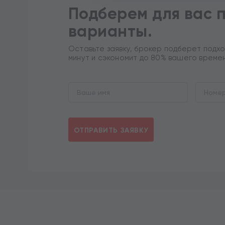
Подберем для вас 
При нажатии на кнопку «Отпра
обработку персональных данны
варианты.
Соглашением
определенных
Оставьте заявку, брокер подберет подхо
минут и сэкономит до 80% вашего време
ОТПРАВИТЬ ЗАЯВКУ