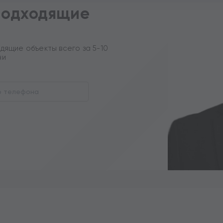
подходящие
вить» вы даете согласие на
х на условиях и целях
дящие объекты всего за 5-10
ни