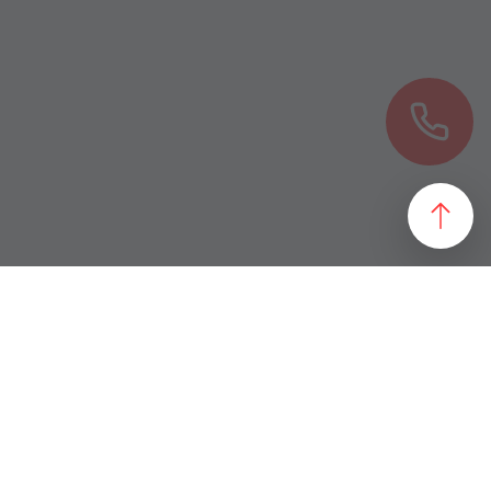
езультат, идеально подходящий желаниям и потребностям
 магазин и все возможные профили торговой недвижимости. Для
даже арендного бизнеса. Также мы собрали все особняки в
erty занимаются реализацией проектов по коммерческой
 торговых помещений
ПОДБОР ОБЪЕКТА
а торговых помещений