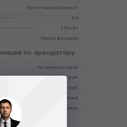
Качественный ремонт
3 м
толков
370 кВт
 электроэнергии
Перед фасадом
мация по арендатору
пул арендаторов
3 083 333 руб.
ндная плата:
37 000 000 руб.
ный поток:
8.1 лет (без учета индексации)
12.3% годовых
рческие условия