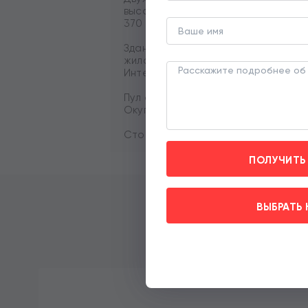
высота потолка 3 м, витринные ок
370 кВт. Парковка перед фасадом.
Здание располагается на первой л
жилого массива, рядом остановка
Интенсивный автомобильный и пеш
Пул арендаторов. Общая месячная
Окупаемость 8,1 лет.
Стоимость 300 млн. рублей. Без ко
ПОЛУЧИТЬ
ВЫБРАТЬ 