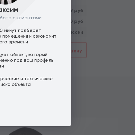
аксим
90 909 руб
боте с клиентами
300 000 000 руб
ть :
10 минут подберет
Без комиссии
 помещения и сэкономит
его времени
смотреть
Предложить цену
ует объект, который
менно под ваш профиль
ти
ерческие и технические
оиска объекта