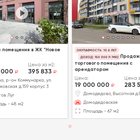
 помещения в ЖК "Новое
ОКУПАЕМОСТЬ: 10.6 ЛЕТ
Продаж
ДОХОД: 150 000 Р/МЕС
торгового помещения с
Цена за м2:
арендатором
 000
395 833
a
a
Цена:
Цена з
а, р-он Коммунарка, ул.
19 000 000
283 
a
ковская д.159 корпус 3
Домодедово, Высотная д.
ов Луг
Домодедовская
дь - 48 м2
Площадь - 67 м2