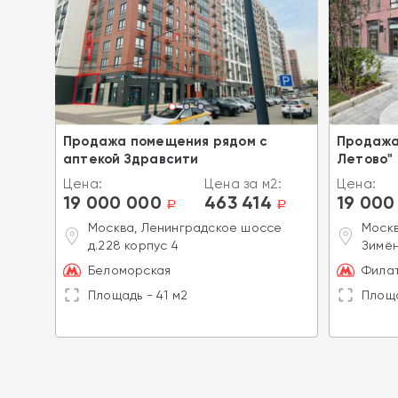
я в
Продажа помещения рядом с
Продажа
аптекой Здравсити
Летово"
2:
Цена:
Цена за м2:
Цена:
19 000 000
463 414
19 000
a
a
a
Москва, Ленинградское шоссе
Москв
д.228 корпус 4
Зимён
Беломорская
Филат
Площадь - 41 м2
Площа