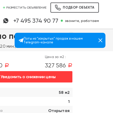
ПОДБОР ОБЪЕКТА
РАЗМЕСТИТЬ ОБЪЯВЛЕНИЕ
+7 495 374 90 77
звоните, работаем
о парк"
Лоты из "закрытых" продаж в нашем
Telegram-канале
Просмотров: 1261
20 мин.)
Цена за м2 :
00
327 586
a
a
Уведомить о снижении цены
58 м2
1
Открытая
ка