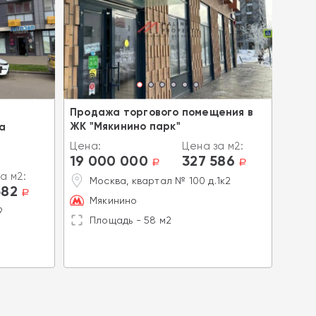
Продажа торгового помещения в
Прод
ЖК "Мякинино парк"
апте
а
Цена:
Цена за м2:
Цена
19 000 000
327 586
19 
a
a
а м2:
Москва, квартал № 100 д.1к2
М
582
a
д
Мякинино
9
Б
Площадь - 58 м2
П