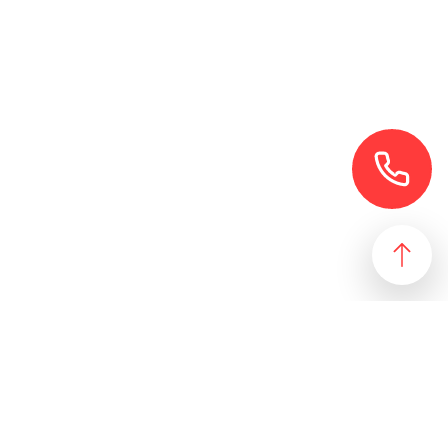
езультат, идеально подходящий желаниям и потребностям
 магазин и все возможные профили торговой недвижимости. Для
даже арендного бизнеса. Также мы собрали все особняки в
erty занимаются реализацией проектов по коммерческой