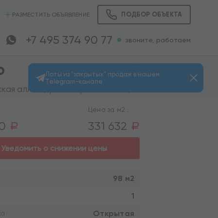
ПОДБОР ОБЪЕКТА
РАЗМЕСТИТЬ ОБЪЯВЛЕНИЕ
+7 495 374 90 77
звоните, работаем
о
Лоты из "закрытых" продаж в нашем
Telegram-канале
Просмотров: 946
кая аллея (транспортом 15 мин.)
Цена за м2 :
00
331 632
a
a
Уведомить о снижении цены
98 м2
1
Открытая
ка