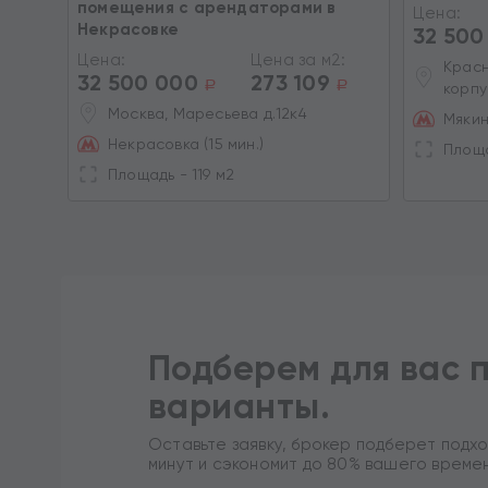
помещения с арендаторами в
2:
Цена:
Некрасовке
32 500
a
Цена:
Цена за м2:
Красн
32 500 000
273 109
a
a
корпу
Москва, Маресьева д.12к4
Мяки
Некрасовка (15 мин.)
Площа
Площадь - 119 м2
Подберем для вас 
варианты.
Оставьте заявку, брокер подберет подхо
минут и сэкономит до 80% вашего време