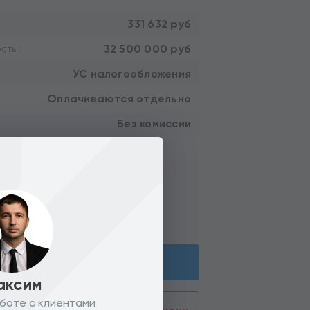
331 632 руб
32 500 000 руб
ть :
УС налогообложения
Оплачиваются отдельно
Без комиссии
объект?
Брокер по торговой недвижимости
Александра
Связаться с брокером
аксим
боте с клиентами