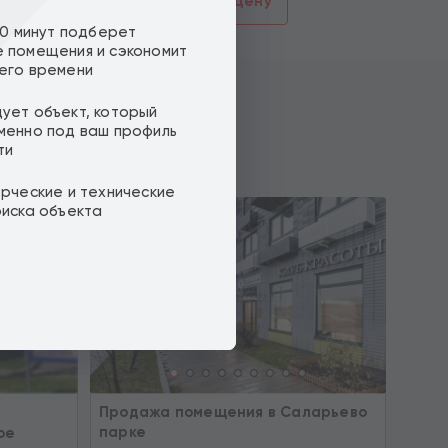
смотреть
Предложить цену
10 минут подберет
 помещения и сэкономит
его времени
ует объект, который
менно под ваш профиль
ти
ерческие и технические
оиска объекта
Продажа помещения в Саларьево
ОКУПА
парке
ое
ДОХ