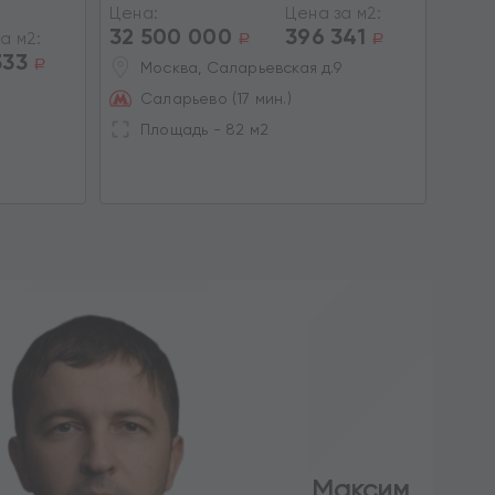
поме
Цена:
Цена за м2:
Некр
32 500 000
396 341
а м2:
a
a
333
Цена
a
Москва, Саларьевская д.9
32 
Саларьево (17 мин.)
М
Площадь - 82 м2
Н
П
Максим