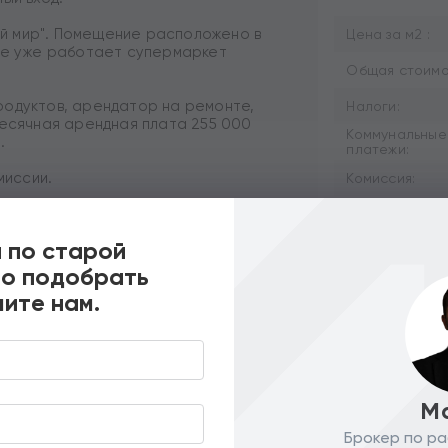
й мир". Помещение расположено в
Цена за м2 :
оме уже работает супермаркет
Общая стоимос
родуктов, арендатор на ремонте,
Налоги:
месячная арендная плата 255 000
Коммунальные
.
платежи:
миссии.
Комиссия:
Заинтересовал 
 по старой
но подобрать
ите нам.
М
Брокер по ра