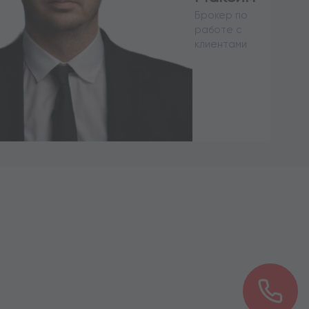
Брокер по
работе с
клиентами