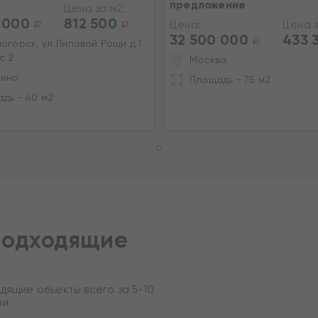
предложение
Цена за м2:
 000
812 500
Цена:
Цена з
a
a
32 500 000
433 
a
огорск, ул Липовой Рощи д.1
с 2
Москва
нино
Площадь - 75 м2
дь - 40 м2
подходящие
дящие объекты всего за 5-10
ни