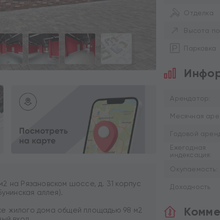
Отделка
Высота по
Парковка
Инфор
Арендатор:
Месячная аре
Годовой аренд
Ежегодная
индексация:
Окупаемость:
2 на Рязановском шоссе, д. 31 корпус
Доходность
Бунинская аллея).
Комме
е жилого дома общей площадью 98 м2
ый вход.