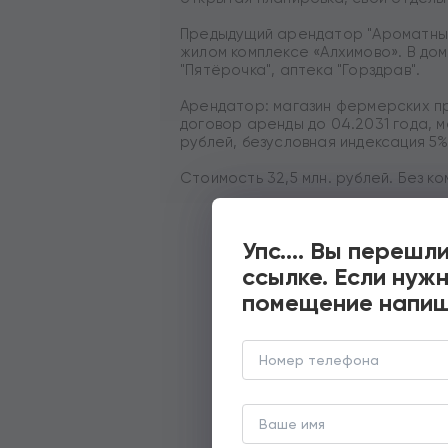
Предыдущий арендатор "Ароматны
жилом комплексе «Алхимово». В д
"Пятёрочка", аптека "Горздрав".
Арендатор: магазин фермерских п
договор аренды до 04.2031 года, 
рублей, безусловная индексация 5%
Стоимость 32,5 млн. рублей. Без ко
Упс…. Вы перешли
ссылке. Если нуж
помещение напиш