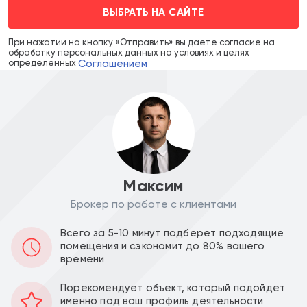
ВЫБРАТЬ НА САЙТЕ
При нажатии на кнопку «Отправить» вы даете согласие на
обработку персональных данных на условиях и целях
Соглашением
определенных
Максим
Брокер по работе с клиентами
Цена объекта :
Цена за м2 :
Всего за 5-10 минут подберет подходящие
47 000 000
516 483
a
a
помещения и сэкономит до 80% вашего
времени
Уведомить о снижении цены
Порекомендует объект, который подойдет
именно под ваш профиль деятельности