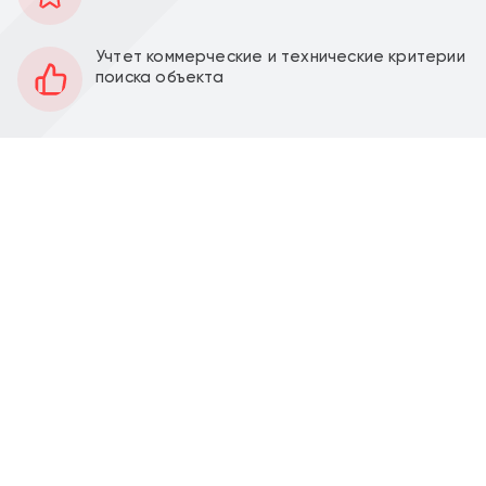
91 м2
Площадь
1
Этаж
Учтет коммерческие и технические критерии
поиска объекта
Открытая
Планировка
За выездом арендатора
Отделка
4,4 м
Высота потолков
Перед фасадом
Парковка
Можно установить
Вытяжка
Продажа торгового помещения 90,9 м2 в ЖК "Парк
Легенд" на ул. Автозаводская, д. 23Бк2 (1 минута
пешком от м. ЗИЛ). 1 линия домов.
Помещение 90,9 м2 располагается на 1-м этаже,
открытая планировка, отдельный вход с фасада,
высота потолка 4,4 м, витринные окна по фасаду.
Все центральные коммуникации, холодная и
горячая вода, канализация, вытяжка, система