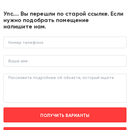
+7 495 374 90 77
Упс…. Вы перешли по старой ссылке. Если
нужно подобрать помещение
напишите нам.
Продажа торгового помещения с
арендатором в ЖК "Парк Легенд"
В НОВОСТРОЙКЕ (ЛОТ 180430)
г. Москва, Автозаводская д. 23Бк2
ЗИЛ (пешком 1 мин.)
ПОЛУЧИТЬ ВАРИАНТЫ