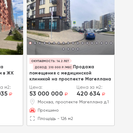
Прод
ОКУПАЕМОСТЬ: 14.2 ЛЕТ
Крас
жа
Продажа
ДОХОД: 310 000 Р/МЕС
м в ЖК
помещения с медицинской
Цена
клиникой на проспекте Магеллана
53 
а м2:
Цена:
Цена за м2:
М
035
53 000 000
420 634
a
a
a
К
Москва, проспекте Магеллана д.1
П
Прокшино
Площадь - 126 м2