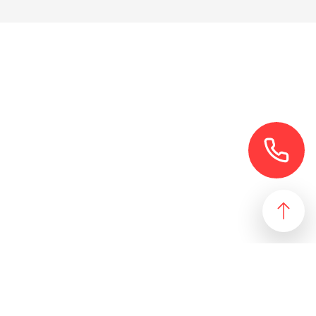
езультат, идеально подходящий желаниям и потребностям
 магазин и все возможные профили торговой недвижимости. Для
даже арендного бизнеса. Также мы собрали все особняки в
erty занимаются реализацией проектов по коммерческой