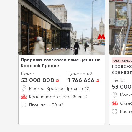
Продажа торгового помещения на
ОКУПАЕМОСТ
Красной Пресне
Продажа
арендат
Цена:
Цена за м2:
ллана
53 000 000
1 766 666
Цена:
a
a
53 000
2:
Москва, Красная Пресня д.12
4
a
Москв
Краснопресненская (5 мин.)
 д.1
Октяб
Площадь - 30 м2
Площа