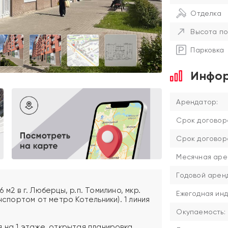
Отделка
Высота по
Парковка
Инфор
Арендатор:
Срок договор
Срок договор
Месячная аре
Годовой аренд
м2 в г. Люберцы, р.п. Томилино, мкр.
Ежегодная инд
нспортом от метро Котельники). 1 линия
Окупаемость:
 на 1 этаже, открытая планировка,