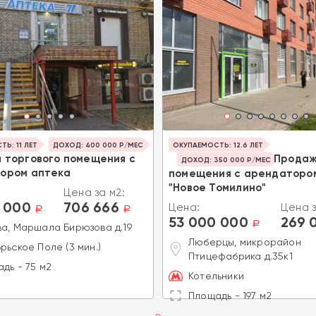
Ь: 11 ЛЕТ
ДОХОД: 400 000 Р/МЕС
ОКУПАЕМОСТЬ: 12.6 ЛЕТ
 торгового помещения с
Прода
ДОХОД: 350 000 Р/МЕС
ором аптека
помещения с арендаторо
"Новое Томилино"
Цена за м2:
 000
706 666
Цена:
Цена з
a
a
53 000 000
269 
a
а, Маршала Бирюзова д.19
Люберцы, микрорайон
рьское Поле (3 мин.)
Птицефабрика д.35к1
дь - 75 м2
Котельники
Площадь - 197 м2