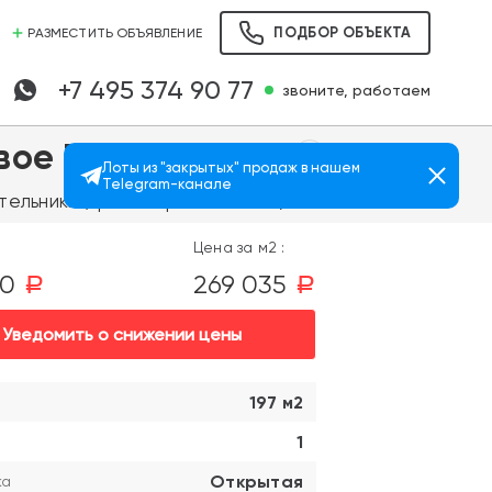
ПОДБОР ОБЪЕКТА
РАЗМЕСТИТЬ ОБЪЯВЛЕНИЕ
+7 495 374 90 77
звоните, работаем
вое Томилино"
Лоты из "закрытых" продаж в нашем
Telegram-канале
Просмотров: 1112
тельники (транспортом 25 мин.)
Цена за м2 :
00
269 035
a
a
Уведомить о снижении цены
197 м2
1
Открытая
ка