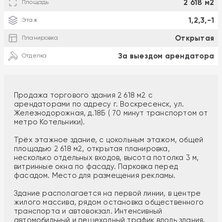
2 618 м2
Площадь
1,2,3,-1
Этаж
Открытая
Планировка
За выездом арендатора
Отделка
Продажа торгового здания 2 618 м2 с
арендаторами по адресу г. Воскресенск, ул.
Железнодорожная, д.18Б ( 70 минут транспортом от
метро Котельники).
Трёх этажное здание, с цокольным этажом, общей
площадью 2 618 м2, открытая планировка,
несколько отдельных входов, высота потолка 3 м,
витринные окна по фасаду. Парковка перед
фасадом. Место для размещения рекламы.
Здание располагается на первой линии, в центре
жилого массива, рядом остановка общественного
транспорта и автовокзал. Интенсивный
автомобильный и пешеходный трафик вдоль здания.