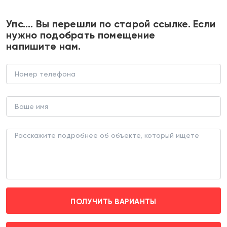
+7 495 374 90 77
Упс…. Вы перешли по старой ссылке. Если
нужно подобрать помещение
напишите нам.
Аренда торгового помещения на
Веерной
ТОРГОВОЕ ПОМЕЩЕНИЕ (ЛОТ 181845)
г. Москва, Веерная д. 1 корпус 4
Аминьевская (транспортом 6 мин.)
ПОЛУЧИТЬ ВАРИАНТЫ