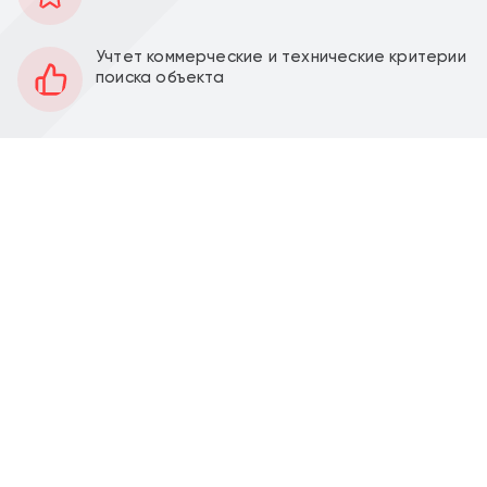
96 м2
Площадь
1
Этаж
Учтет коммерческие и технические критерии
поиска объекта
Смешанная
Планировка
Качественный ремонт
Отделка
2,8 м
Высота потолков
50 кВт
Мощность электроэнергии
Перед фасадом
Парковка
Аренда торгового помещения 96 м2 на ул. Веерная,
д.1 корпус 4 (6 минут транспортом от метро
Аминьевская). 1 линия домов.
Помещение 96 м2, располагается на 1 этаже,
смешанная планировка, отдельный вход с фасада,
высота потолка 2,8 м, окна по фасаду.
Электрическая мощность 50 кВт. Парковка перед
фасадом. Место для размещения рекламы.