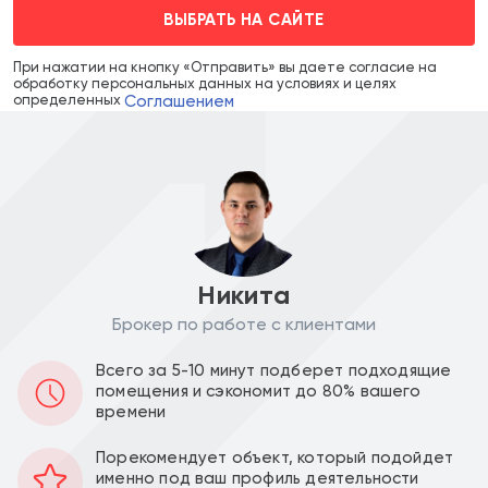
ВЫБРАТЬ НА САЙТЕ
При нажатии на кнопку «Отправить» вы даете согласие на
обработку персональных данных на условиях и целях
Соглашением
определенных
Никита
Брокер по работе с клиентами
Аренда в месяц :
Ставка за м2 в год :
Всего за 5-10 минут подберет подходящие
500 000
62 500
a
a
помещения и сэкономит до 80% вашего
времени
Уведомить о снижении цены
Порекомендует объект, который подойдет
именно под ваш профиль деятельности