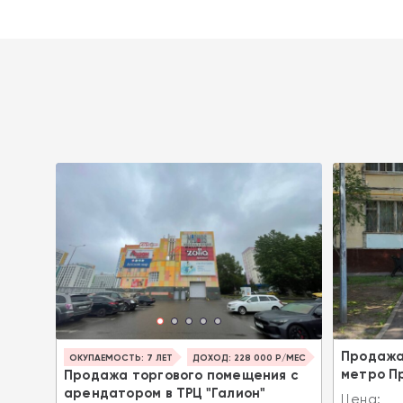
я на
Продажа
ОКУПАЕМОСТЬ: 7 ЛЕТ
ДОХОД: 228 000 Р/МЕС
метро П
Продажа торгового помещения с
арендатором в ТРЦ "Галион"
2:
Цена: