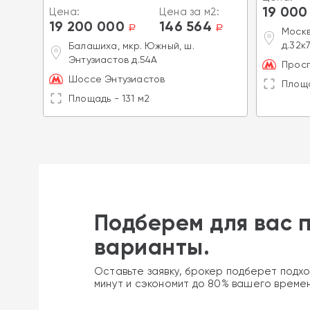
55
19 000
Цена:
Цена за м2:
a
19 200 000
146 564
a
a
д.62
Москв
д.32к7
Балашиха, мкр. Южный, ш.
Энтузиастов д.54А
Просп
Шоссе Энтузиастов
Площа
Площадь - 131 м2
Подберем для вас 
варианты.
Оставьте заявку, брокер подберет подхо
минут и сэкономит до 80% вашего време