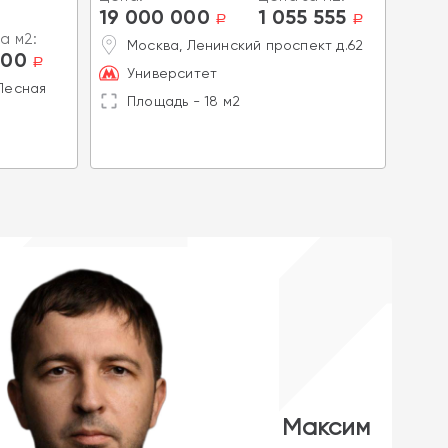
19 000 000
1 055 555
Цена
a
a
19 
а м2:
Москва, Ленинский проспект д.62
500
a
Б
Университет
Э
 Лесная
Площадь - 18 м2
Ш
П
Максим