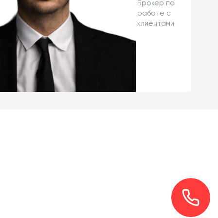
Брокер по
работе с
клиентами