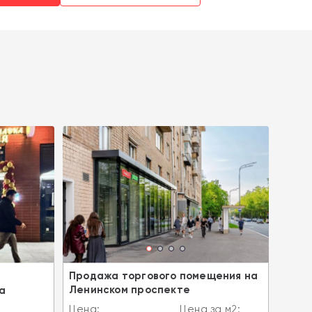
Продажа торгового помещения на
ОКУПА
Ленинском проспекте
а
Прод
арен
Цена:
Цена за м2: