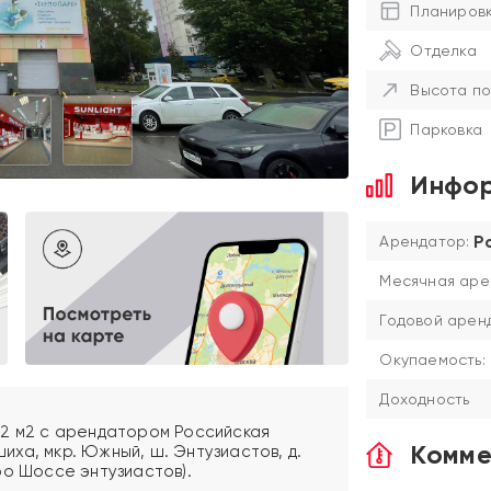
Планиров
Отделка
Высота по
Парковка
Инфор
Р
Арендатор:
Месячная аре
Годовой аренд
Окупаемость:
Доходность
,2 м2 с арендатором Российская
Комме
шиха, мкр. Южный, ш. Энтузиастов, д.
ро Шоссе энтузиастов).