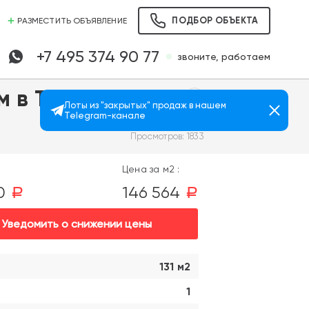
ПОДБОР ОБЪЕКТА
РАЗМЕСТИТЬ ОБЪЯВЛЕНИЕ
+7 495 374 90 77
звоните, работаем
 в ТРЦ "Галион"
Лоты из "закрытых" продаж в нашем
Telegram-канале
Просмотров: 1833
Цена за м2 :
00
146 564
a
a
Уведомить о снижении цены
131 м2
1