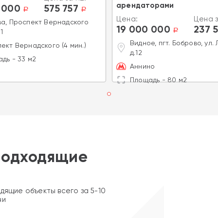
арендаторами
 000
575 757
a
a
Цена:
Цена з
а, Проспект Вернадского
19 000 000
237 
a
1
Видное, пгт. Боброво, ул.
ект Вернадского (4 мин.)
д.12
дь - 33 м2
Аннино
Площадь - 80 м2
подходящие
дящие объекты всего за 5-10
ни