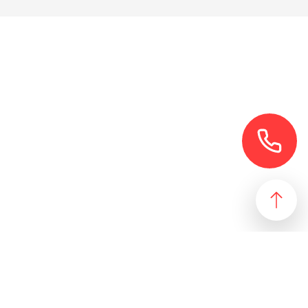
езультат, идеально подходящий желаниям и потребностям
 магазин и все возможные профили торговой недвижимости. Для
даже арендного бизнеса. Также мы собрали все особняки в
erty занимаются реализацией проектов по коммерческой