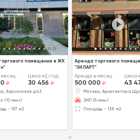
торгового помещения в ЖК
Аренда торгового помеще
н"
"ЗИЛАРТ"
 месяц:
Цена м2/год:
Аренда в месяц:
Цена м
00
30 456
500 000
43 4
a
a
a
а, Херсонская д.43
Москва, Архитектора Щус
о (10 мин.)
ЗИЛ (5 мин.)
дь - 197 м2
Площадь - 138 м2