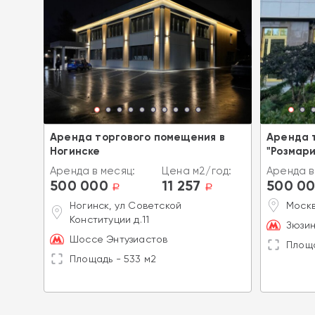
 в ЖК
Аренда торгового помещения в
Аренда 
Ногинске
"Розмари
од:
Аренда в месяц:
Цена м2/год:
Аренда в
500 000
11 257
500 0
a
a
a
Ногинск, ул Советской
Москв
Конституции д.11
Зюзин
Шоссе Энтузиастов
Площа
Площадь - 533 м2