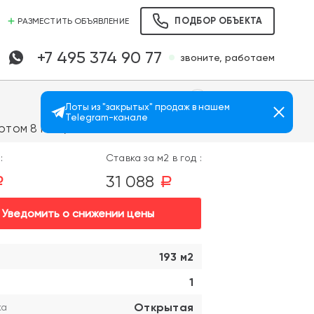
ПОДБОР ОБЪЕКТА
РАЗМЕСТИТЬ ОБЪЯВЛЕНИЕ
+7 495 374 90 77
звоните, работаем
Лоты из "закрытых" продаж в нашем
Telegram-канале
Просмотров: 758
том 8 мин.)
:
Ставка за м2 в год :
31 088
a
a
Уведомить о снижении цены
193 м2
1
Открытая
ка