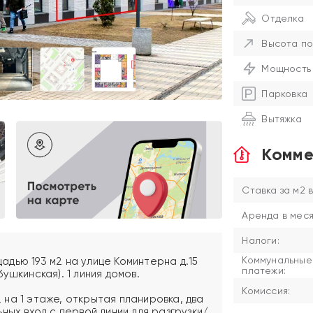
Отделка
Высота по
Мощность
Парковка
Вытяжка
Комме
Ставка за м2 в
Аренда в меся
Налоги:
Коммунальные
дью 193 м2 на улице Коминтерна д.15
платежи:
ушкинская). 1 линия домов.
Комиссия:
на 1 этаже, открытая планировка, два
ных вход с первой линии для разгрузки/