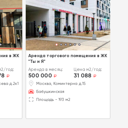
ния в ЖК
Аренда торгового помещения в ЖК
Арен
"Ты и Я"
Ноги
2/год:
Аренда в месяц:
Цена м2/год:
Аренд
78
500 000
31 088
500
a
a
a
ева д.2к1
Москва, Коминтерна д.15
Н
К
Бабушкинская
Ш
Площадь - 193 м2
П