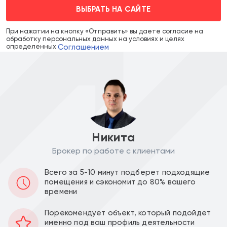
ВЫБРАТЬ НА САЙТЕ
При нажатии на кнопку «Отправить» вы даете согласие на
обработку персональных данных на условиях и целях
Соглашением
определенных
Никита
Брокер по работе с клиентами
Аренда в месяц :
Ставка за м2 в год :
Всего за 5-10 минут подберет подходящие
600 000
26 666
a
a
помещения и сэкономит до 80% вашего
времени
Уведомить о снижении цены
Порекомендует объект, который подойдет
именно под ваш профиль деятельности