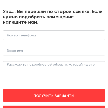
+7 495 374 90 77
Упс…. Вы перешли по старой ссылке. Если
нужно подобрать помещение
напишите нам.
Аренда торгового помещения
рядом с метро Аэропорт
ТОРГОВОЕ ПОМЕЩЕНИЕ (ЛОТ 182222)
г. Москва, Планетная д. 45
Аэропорт (пешком 15 мин.)
ПОЛУЧИТЬ ВАРИАНТЫ