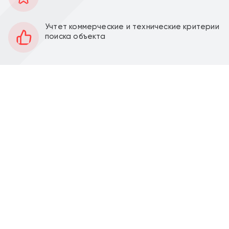
270 м2
Площадь
2
Этаж
Учтет коммерческие и технические критерии
поиска объекта
Открытая
Планировка
Качественный ремонт
Отделка
3 м
Высота потолков
Перед фасадом
Парковка
Есть
Вытяжка
Аренда торгового помещения 270 м2 на ул.
Планетная, д. 45 (15 минут пешком от метро
Аэропорт). 1 линия домов.
Помещение 270 м2 расположено на 2 этаже
двухэтажного здания. Электрическая мощность на
все здание 283 м2.
Помещение с отдельным входом, зальной
планировки, с большими витринными окнами.