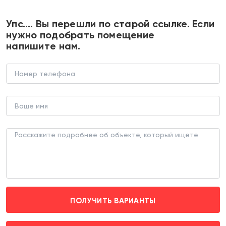
+7 495 374 90 77
Упс…. Вы перешли по старой ссылке. Если
нужно подобрать помещение
напишите нам.
Продажа торгового помещения в
ЖК "Лучи"
ТОРГОВОЕ ПОМЕЩЕНИЕ (ЛОТ 182372)
г. Москва, Производственная д. 10к2
Новопеределкино (пешком 15 мин.)
ПОЛУЧИТЬ ВАРИАНТЫ