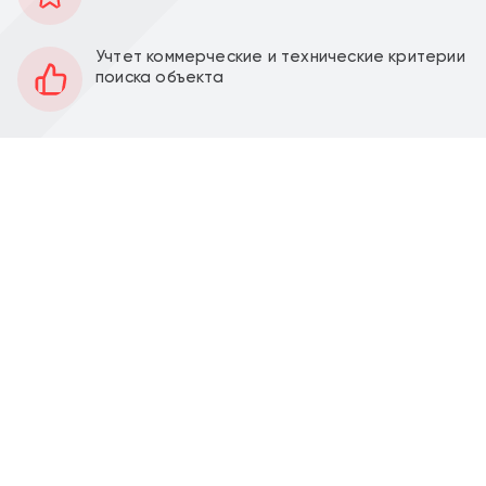
38 м2
Площадь
1
Этаж
Учтет коммерческие и технические критерии
поиска объекта
Открытая
Планировка
За выездом арендатора
Отделка
5 м
Высота потолков
20 кВт
Мощность электроэнергии
Продажа торгового помещения 38 м2 на ул.
Производственная, д. 10к2 (15 минут пешком от
метро Новопеределкино). 1 линия домов.
Помещение 38 м2, располагается на 1 этаже,
открытая планировка, отдельный вход с фасада,
высота потолка 5 м, витринные окна по фасаду.
Электрическая мощность 20 кВт. Парковка перед
фасадом. Место для размещения рекламы.
Помещение располагается на первой линии