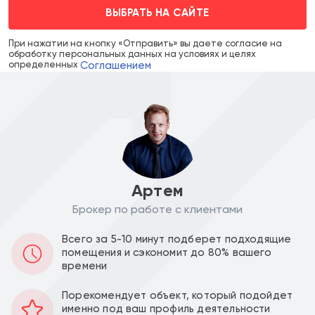
ВЫБРАТЬ НА САЙТЕ
При нажатии на кнопку «Отправить» вы даете согласие на
обработку персональных данных на условиях и целях
Соглашением
определенных
Артем
Брокер по работе с клиентами
Цена объекта :
Цена за м2 :
Всего за 5-10 минут подберет подходящие
21 000 000
552 631
a
a
помещения и сэкономит до 80% вашего
времени
Уведомить о снижении цены
Порекомендует объект, который подойдет
именно под ваш профиль деятельности