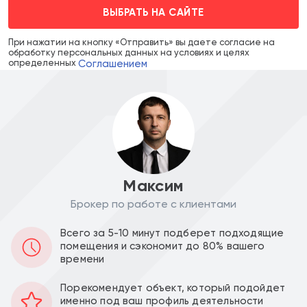
ВЫБРАТЬ НА САЙТЕ
При нажатии на кнопку «Отправить» вы даете согласие на
обработку персональных данных на условиях и целях
Соглашением
определенных
Максим
Брокер по работе с клиентами
Цена объекта :
Цена за м2 :
Всего за 5-10 минут подберет подходящие
17 640 000
551 250
a
a
помещения и сэкономит до 80% вашего
времени
Уведомить о снижении цены
Порекомендует объект, который подойдет
именно под ваш профиль деятельности