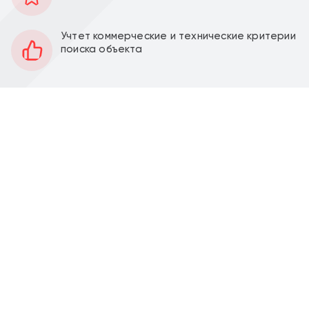
32 м2
Площадь
1
Этаж
Учтет коммерческие и технические критерии
поиска объекта
Открытая
Планировка
Качественный ремонт
Отделка
3,3 м
Высота потолков
10 кВт
Мощность электроэнергии
Перед фасадом
Парковка
Продажа торгового помещения 32,5 м2 с
арендатором цветы на ул. Академика
Миллионщикова, д. 19 (5 минут транспортом от
метро Коломенская). 1 линия домов.
Помещение 32,5 м2, располагается на 1 этаже
торгового здания, открытая планировка, один вход,
высота потолка 3,3 м, витринные окна по фасаду.
Парковка перед фасадом. Место для размещения