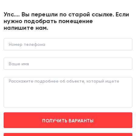
+7 495 374 90 77
Упс…. Вы перешли по старой ссылке. Если
нужно подобрать помещение
напишите нам.
Продажа торгового помещения с
арендатором цветы
ТОРГОВОЕ ПОМЕЩЕНИЕ (ЛОТ 182637)
г. Москва, ул Академика Миллионщикова д. 19
Коломенская (транспортом 5 мин.)
ПОЛУЧИТЬ ВАРИАНТЫ