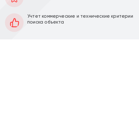
242 м2
Площадь
1, 2, -2
Этаж
Учтет коммерческие и технические критерии
поиска объекта
Открытая
Планировка
За выездом арендатора
Отделка
120 кВт
Мощность электроэнергии
Есть
Вытяжка
Аренда торгового помещения 242 м2 на Большом
Черкасском пер., 13с4 (2 минуты пешком от метро
Лубянка).
Помещение состоит из первого, второго и
подвального этажа (2 этажа бар + посадка, на
цокольном этаже холодный цех, склады, подсобные
помещения), отдельный вход с фасад в арке,
высота потолка 3 м, окна по фасаду.
Электрическая мощность 120 кВт. Состояние
помещения за выездом арендатора. Летняя