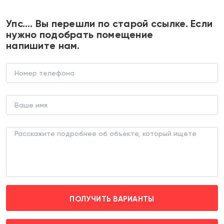
+7 495 374 90 77
Упс…. Вы перешли по старой ссылке. Если
нужно подобрать помещение
напишите нам.
Аренда помещения под общепит у
м. Лубянка
ТОРГОВОЕ ПОМЕЩЕНИЕ (ЛОТ 182902)
г. Москва, Большой Черкасский переулок д. 13с4
Лубянка (пешком 2 мин.)
ПОЛУЧИТЬ ВАРИАНТЫ