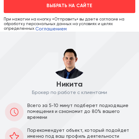
ВЫБРАТЬ НА САЙТЕ
При нажатии на кнопку «Отправить» вы даете согласие на
обработку персональных данных на условиях и целях
Соглашением
определенных
Никита
Брокер по работе с клиентами
Аренда в месяц :
Ставка за м2 в год :
Всего за 5-10 минут подберет подходящие
1 000 000
49 586
a
a
помещения и сэкономит до 80% вашего
времени
Уведомить о снижении цены
Порекомендует объект, который подойдет
именно под ваш профиль деятельности