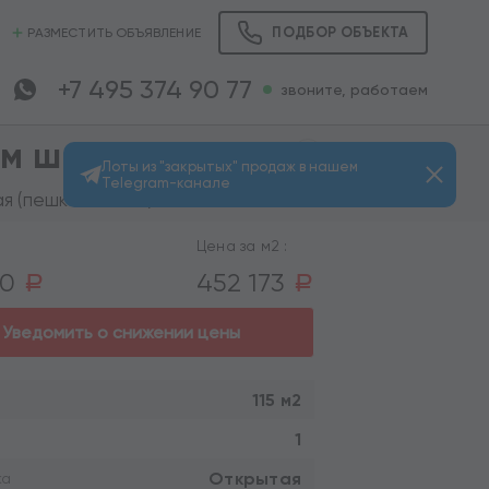
ПОДБОР ОБЪЕКТА
РАЗМЕСТИТЬ ОБЪЯВЛЕНИЕ
+7 495 374 90 77
звоните, работаем
ом шоссе
Лоты из "закрытых" продаж в нашем
Telegram-канале
Просмотров: 398
 (пешком 11 мин.)
Цена за м2 :
00
452 173
a
a
Уведомить о снижении цены
115 м2
1
Открытая
ка