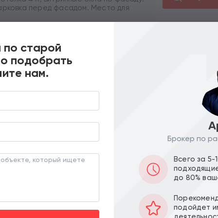
арковка перед фасадом. Место для
ой линии жилого комплекса, напротив
рта. Интенсивный автомобильный
 по старой
роен в 2022 году.
но подобрать
ообложения. Без комиссии.
ите нам.
Похожие предложения
А
Брокер по ра
ПО ЦЕНЕ
ПО МЕТРАЖУ
Всего за 5-
подходящие
до 80% ваш
Порекоменд
подойдет и
деятельнос