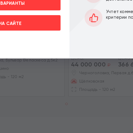
 ВАРИАНТЫ
Учтет комм
критерии п
НА САЙТЕ
 торгового помещения в
ОКУПАЕМОСТЬ: 11.1 ЛЕТ
нские кварталы
Прода
ДОХОД: 330 000 Р/МЕС
помещения с арендатора
Цена за м2:
Черноголовке
 000
375 000
a
a
Цена:
Цена з
а, Бульвар Веласкеса д.5к2
44 000 000
366 
a
шино
Черноголовка, Первая д.
вить» вы даете согласие на
дь - 120 м2
х на условиях и целях
Щёлковская
Площадь - 120 м2