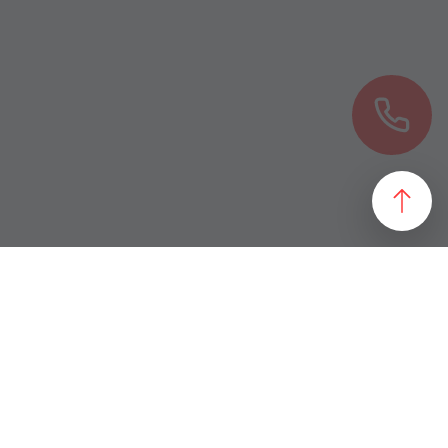
езультат, идеально подходящий желаниям и потребностям
 магазин и все возможные профили торговой недвижимости. Для
даже арендного бизнеса. Также мы собрали все особняки в
erty занимаются реализацией проектов по коммерческой
 торговых помещений
ПОДБОР ОБЪЕКТА
а торговых помещений