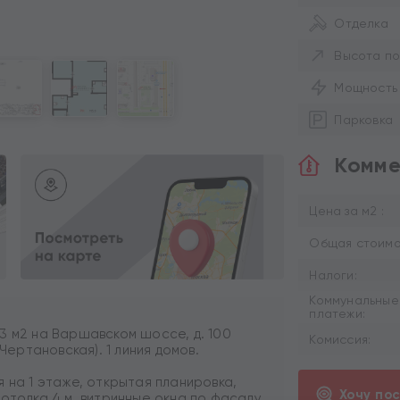
Отделка
Высота по
Мощность
Парковка
Комме
Цена за м2 :
Общая стоимос
Налоги:
Коммунальные
платежи:
3 м2 на Варшавском шоссе, д. 100
Комиссия:
 Чертановская). 1 линия домов.
 на 1 этаже, открытая планировка,
Хочу по
отолка 4 м, витринные окна по фасаду.