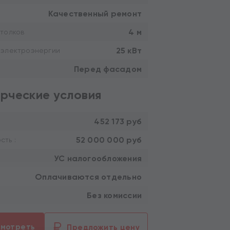
Качественный ремонт
4 м
толков
25 кВт
 электроэнергии
Перед фасадом
рческие условия
452 173 руб
52 000 000 руб
ть :
УС налогообложения
Оплачиваются отдельно
Без комиссии
смотреть
Предложить цену