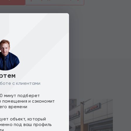
ртем
боте с клиентами
10 минут подберет
 помещения и сэкономит
его времени
ует объект, который
менно под ваш профиль
ти