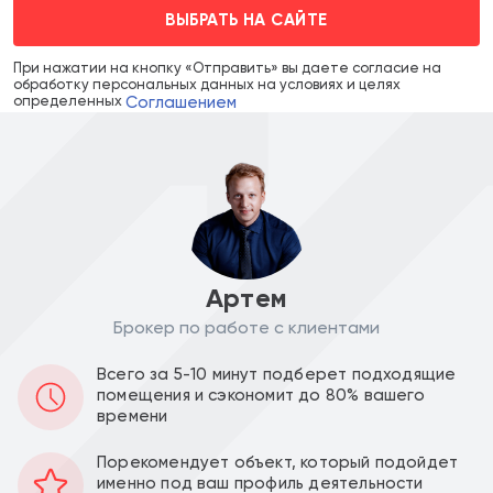
ВЫБРАТЬ НА САЙТЕ
При нажатии на кнопку «Отправить» вы даете согласие на
обработку персональных данных на условиях и целях
Соглашением
определенных
Артем
Брокер по работе с клиентами
Цена объекта :
Цена за м2 :
Всего за 5-10 минут подберет подходящие
70 000 000
370 370
a
a
помещения и сэкономит до 80% вашего
времени
Уведомить о снижении цены
Порекомендует объект, который подойдет
именно под ваш профиль деятельности