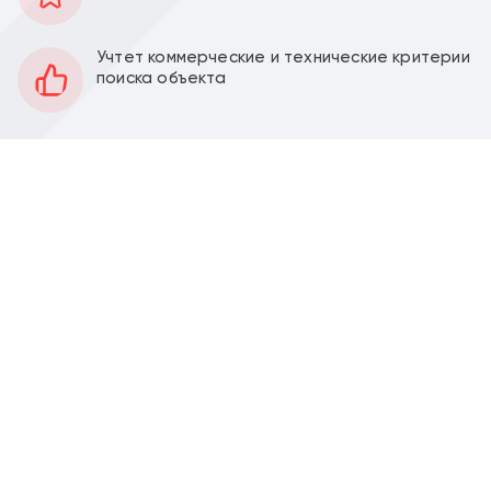
189 м2
Площадь
1
Этаж
Учтет коммерческие и технические критерии
поиска объекта
Открытая
Планировка
Под отделку
Отделка
3.8 м
Высота потолков
58 кВт
Мощность электроэнергии
Перед фасадом
Парковка
Продажа торгового помещения 188,7 м2 в новом
жилом комплексе "Прокшино" на ул. Прокшинский
проспект д.7 (5 минут пешком от метро Прокшино).
Одно из лучших помещений жилого комплекса.
Угловое с витринами на две стороны с видом на
набережную.
Помещение 188,7 м2 располагается на 1 этаже,