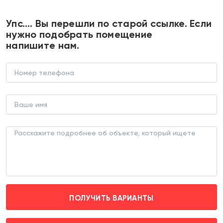
+7 495 374 90 77
Упс…. Вы перешли по старой ссылке. Если
нужно подобрать помещение
напишите нам.
Продажа торгового помещения в
жилом комплексе "Прокшино"
В НОВОСТРОЙКЕ (ЛОТ 183315)
г. Москва, Прокшинский проспект д. 7
Прокшино (пешком 5 мин.)
Рекомендуем
ПОЛУЧИТЬ ВАРИАНТЫ