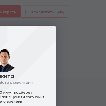
смотреть
Предложить цену
икита
боте с клиентами
10 минут подберет
 помещения и сэкономит
его времени