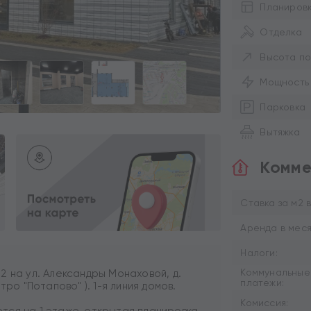
Планиров
Отделка
Высота по
Мощность
Парковка
Вытяжка
Комме
Ставка за м2 в
Аренда в меся
Налоги:
Коммунальные
2 на ул. Александры Монаховой, д.
платежи:
тро "Потапово" ). 1-я линия домов.
Комиссия:
ся на 1 этаже, открытая планировка,