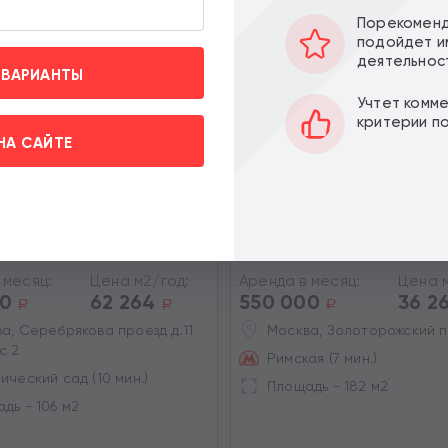
Порекоменд
подойдет и
деятельнос
 ВАРИАНТЫ
Учтет комм
критерии п
НА САЙТЕ
торгового помещения на
Аренда торгового помещ
кова
Monodom Family
 месяц:
Цена м2/год:
Аренда в месяц:
Цена м
00
62 264
550 000
36 2
a
a
a
вить» вы даете согласие на
а, Серебрякова проезд д.11
Москва, Золоторожский п
х на условиях и целях
с 2
Римская (7 мин.)
ический сад (10 мин.)
Площадь - 182 м2
дь - 106 м2