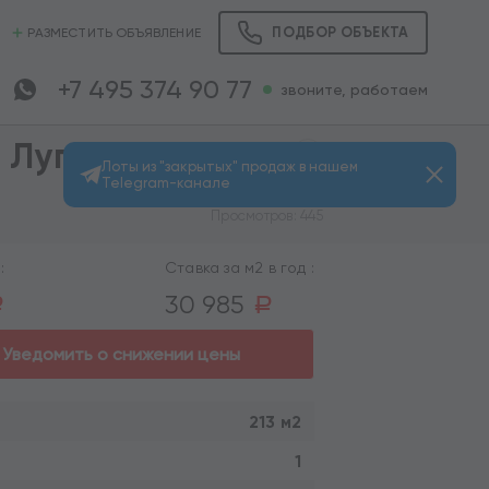
ПОДБОР ОБЪЕКТА
РАЗМЕСТИТЬ ОБЪЯВЛЕНИЕ
+7 495 374 90 77
звоните, работаем
 Луга
Лоты из "закрытых" продаж в нашем
Telegram-канале
Просмотров: 445
:
Ставка за м2 в год :
30 985
a
a
Уведомить о снижении цены
213 м2
1