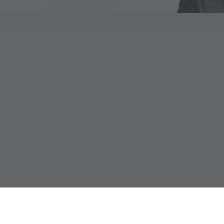
 решения по аренде или продаже недвижимости. Мы стремимся получить р
 для клиентов готовые решения по аренде помещений под ресторан, под
 есть услуга предброкериджа и более 1000 уже готовых решений по про