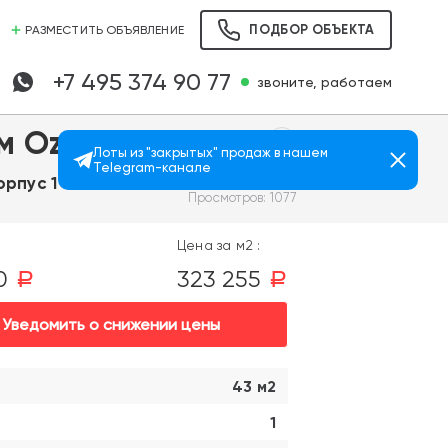
ПОДБОР ОБЪЕКТА
РАЗМЕСТИТЬ ОБЪЯВЛЕНИЕ
+7 495 374 90 77
звоните, работаем
м Ozon
Лоты из "закрытых" продаж в нашем
Telegram-канале
орпус 1
Просмотров: 1077
Цена за м2 :
00
323 255
a
a
Уведомить о снижении цены
43 м2
1