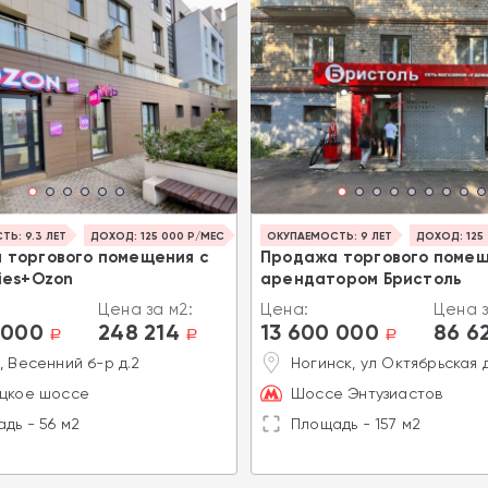
Ь: 9.3 ЛЕТ
ДОХОД: 125 000 Р/МЕС
ОКУПАЕМОСТЬ: 9 ЛЕТ
ДОХОД: 125
 торгового помещения с
Продажа торгового помещ
ies+Ozon
арендатором Бристоль
Цена за м2:
Цена:
Цена з
 000
248 214
13 600 000
86 6
a
a
a
, Весенний б-р д.2
Ногинск, ул Октябрьская 
цкое шоссе
Шоссе Энтузиастов
дь - 56 м2
Площадь - 157 м2