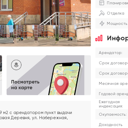
Планиров
Отделка
Мощность
Инфор
Арендатор:
Срок договор
Срок договор
Месячная аре
Годовой аренд
Ежегодная
индексация:
9 м2 с арендатором пункт выдачи
Окупаемость:
 Новая Деревня, ул. Набережная,
Доходность