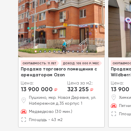
 Р/МЕС
ОКУПАЕМОСТЬ: 11 ЛЕТ
ДОХОД: 105 000 Р/МЕС
ОКУПАЕМОСТ
я с
Продажа торгового помещения с
Продажа
арендатором Ozon
Wildberr
2:
Цена:
Цена за м2:
Цена:
13 900 000
323 255
13 900
a
a
a
12
Пушкино, мкр. Новая Деревня, ул.
Химки
Набережная д.35 корпус 1
Пятни
Медведково (30 мин.)
Площа
Площадь - 43 м2