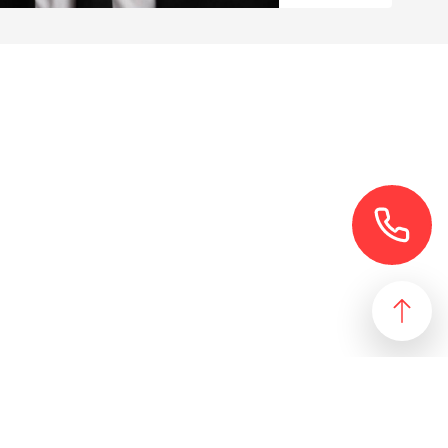
езультат, идеально подходящий желаниям и потребностям
 магазин и все возможные профили торговой недвижимости. Для
даже арендного бизнеса. Также мы собрали все особняки в
erty занимаются реализацией проектов по коммерческой