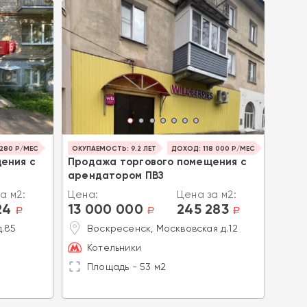
 280 Р/МЕС
ОКУПАЕМОСТЬ: 9.2 ЛЕТ
ДОХОД: 118 000 Р/МЕС
ОКУПА
ения с
Продажа торгового помещения с
Прод
арендатором ПВЗ
арен
а м2:
Цена:
Цена за м2:
Цена
24
13 000 000
245 283
13 
a
a
a
д.85
Воскресенск, Москвовская д.12
П
Н
Котельники
М
Площадь - 53 м2
П