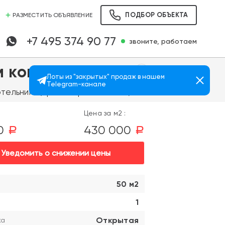
ПОДБОР ОБЪЕКТА
РАЗМЕСТИТЬ ОБЪЯВЛЕНИЕ
+7 495 374 90 77
звоните, работаем
м комплексе
Лоты из "закрытых" продаж в нашем
Telegram-канале
Просмотров: 611
тельники (транспортом 10 мин.)
Цена за м2 :
00
430 000
a
a
Уведомить о снижении цены
50 м2
1
Открытая
ка