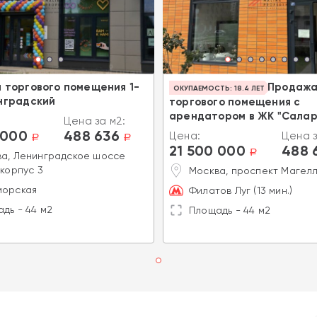
 торгового помещения 1-
Продаж
ОКУПАЕМОСТЬ: 18.4 ЛЕТ
нградский
торгового помещения с
арендатором в ЖК "Салар
Цена за м2:
 000
488 636
Цена:
Цена з
a
a
21 500 000
488 
a
а, Ленинградское шоссе
 корпус 3
Москва, проспект Магелл
морская
Филатов Луг (13 мин.)
дь - 44 м2
Площадь - 44 м2