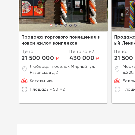
я в
Продажа торгового помещения в
Продажа
новом жилом комплексе
ый Лени
2:
Цена:
Цена за м2:
Цена:
21 500 000
430 000
21 500
a
a
a
, ул.
Люберцы, посёлок Мирный, ул.
Москв
Рязанская д.2
д.228
Котельники
Бело
Площадь - 50 м2
Площа