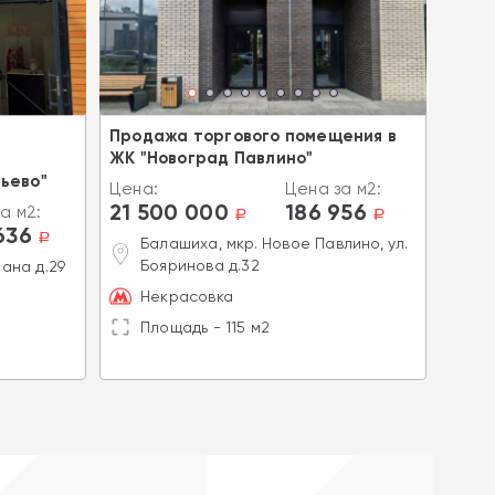
а
Продажа торгового помещения в
Прод
ЖК "Новоград Павлино"
ново
ьево"
Цена:
Цена за м2:
Цена
21 500 000
186 956
21 
а м2:
a
a
636
a
Балашиха, мкр. Новое Павлино, ул.
Л
Бояринова д.32
Р
ана д.29
Некрасовка
К
Площадь - 115 м2
П