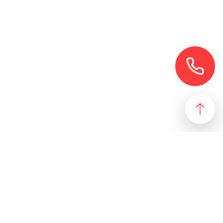
езультат, идеально подходящий желаниям и потребностям
 магазин и все возможные профили торговой недвижимости. Для
даже арендного бизнеса. Также мы собрали все особняки в
erty занимаются реализацией проектов по коммерческой
 торговых помещений
ПОДБОР ОБЪЕКТА