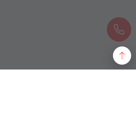
езультат, идеально подходящий желаниям и потребностям
 магазин и все возможные профили торговой недвижимости. Для
даже арендного бизнеса. Также мы собрали все особняки в
erty занимаются реализацией проектов по коммерческой
 торговых помещений
ПОДБОР ОБЪЕКТА
а торговых помещений