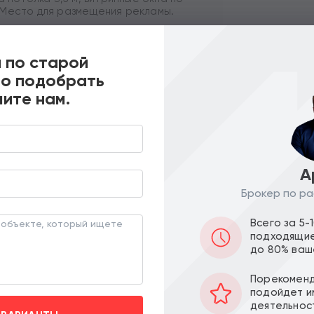
 Место для размещения рекламы.
троительства, ввод в эксплуатацию I
 по старой
но подобрать
лей. Без комиссии.
ите нам.
Похожие предложения
А
ПО ЦЕНЕ
ПО МЕТРАЖУ
Брокер по ра
Всего за 5-
подходящие
до 80% ваш
Порекоменд
подойдет и
деятельнос