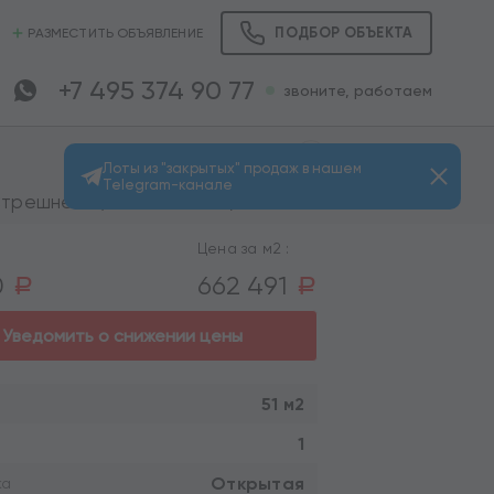
ПОДБОР ОБЪЕКТА
РАЗМЕСТИТЬ ОБЪЯВЛЕНИЕ
+7 495 374 90 77
звоните, работаем
Лоты из "закрытых" продаж в нашем
Telegram-канале
Просмотров: 387
трешнево (пешком 3 мин.)
Цена за м2 :
0
662 491
a
a
Уведомить о снижении цены
51 м2
1
Открытая
ка