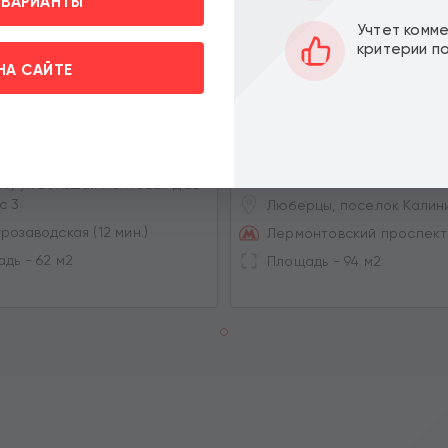
 ВАРИАНТЫ
Учтет комм
критерии п
НА САЙТЕ
 помещения в ЖК
ОКУПАЕМОСТЬ: 9.9 ЛЕТ
ДОХОД: 28
ция Архитекторов
Продажа торгового помещ
арендатором Винлаб
Цена за м2:
 000
540 322
Цена:
Цена з
a
a
33 500 000
356 
a
а, ул Большая Почтовая д.28
с 3
Люберцы, поселок Калин
розаводская (12 мин.)
Лермонтовский проспект
вить» вы даете согласие на
дь - 62 м2
х на условиях и целях
Площадь - 94 м2