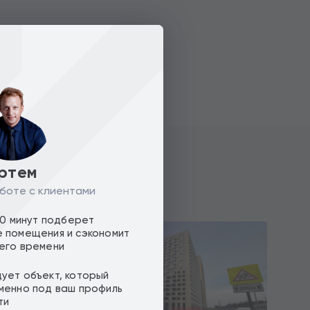
ртем
боте с клиентами
10 минут подберет
 помещения и сэкономит
его времени
ует объект, который
менно под ваш профиль
ти