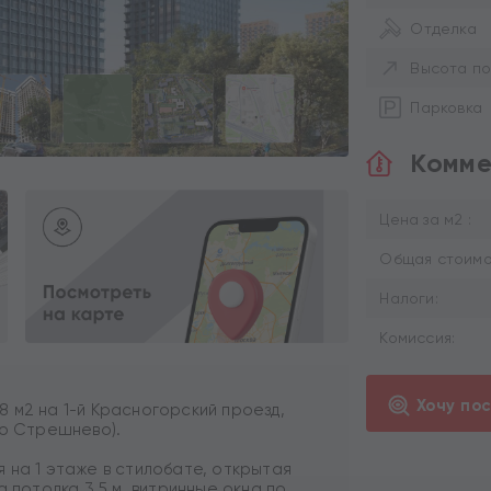
Отделка
Высота по
Парковка
Комме
Цена за м2 :
Общая стоимос
Налоги:
Комиссия:
Хочу по
 м2 на 1-й Красногорский проезд,
ро Стрешнево).
 на 1 этаже в стилобате, открытая
а потолка 3,5 м, витринные окна по