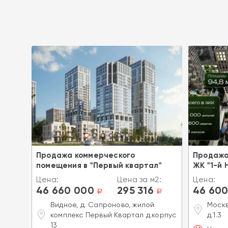
Продажа коммерческого
Продажа
помещения в "Первый квартал"
ЖК "1-й 
Цена:
Цена за м2:
Цена:
46 660 000
295 316
46 600
2:
a
a
a
Видное, д. Сапроново, жилой
Москв
комплекс Первый Квартал д.корпус
д.1.3
13