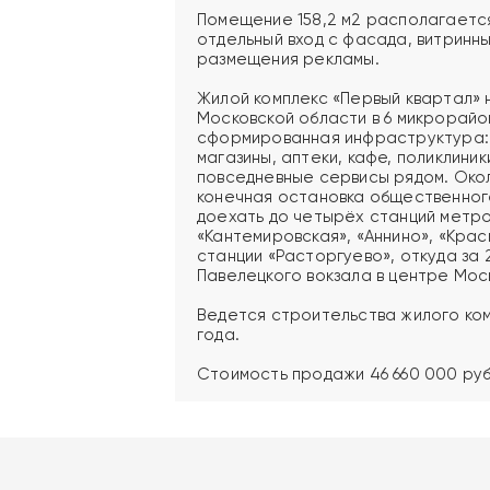
Помещение 158,2 м2 располагается
отдельный вход с фасада, витринн
размещения рекламы.
Жилой комплекс «Первый квартал» 
Московской области в 6 микрорайо
сформированная инфраструктура: 
магазины, аптеки, кафе, поликлиник
повседневные сервисы рядом. Око
конечная остановка общественног
доехать до четырёх станций метро
«Кантемировская», «Аннино», «Кра
станции «Расторгуево», откуда за 
Павелецкого вокзала в центре Мос
Ведется строительства жилого ком
года.
Стоимость продажи 46 660 000 руб