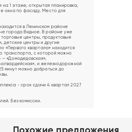
 на 1 этаже, открытая планировка,
ые окна по фасаду. Место для
находится в Ленинском районе
не города Видное. В районе уже
торговые центры, продуктовые
и, детские центры и другие
ло «Первого квартала» находится
о транспорта, с которой можно
 — «Домодедовская»,
сногвардейская», и железнодорожной
25 минут можно добраться до
квы.
плекса - срок сдачи 4 квартал 2027
лей. Без комиссии.
Похожие предложения