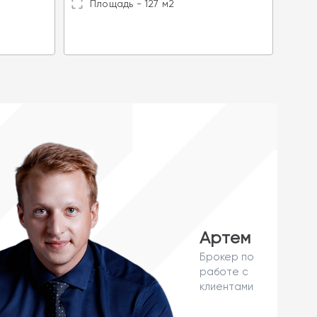
Площадь - 127 м2
Ц
П
Артем
Брокер по
работе с
клиентами