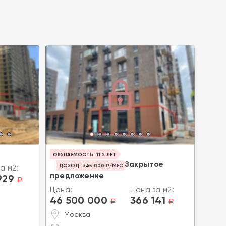
Прод
ОКУПАЕМОСТЬ: 11.2 ЛЕТ
поме
Закрытое
ДОХОД: 345 000 Р/МЕС
а м2:
предложение
929
Цена
a
46 
Цена:
Цена за м2:
46 500 000
366 141
a
a
В
к
Москва
1