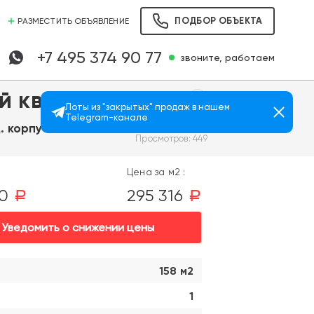
ПОДБОР ОБЪЕКТА
РАЗМЕСТИТЬ ОБЪЯВЛЕНИЕ
+7 495 374 90 77
звоните, работаем
й квартал"
Лоты из "закрытых" продаж в нашем
Telegram-канале
. корпус 13
Просмотров: 449
Цена за м2 :
00
295 316
a
a
Уведомить о снижении цены
158 м2
1